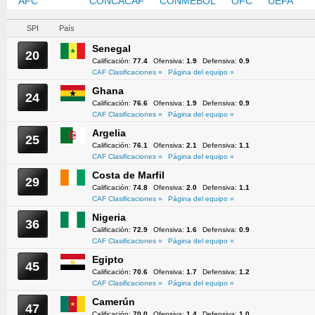
AFC
CAF
CONCACAF
CONMEBOL
OFC
UEFA
SPI
País
Senegal
20
Calificación:
77.4
Ofensiva:
1.9
Defensiva:
0.9
CAF Clasificaciones »
Página del equipo »
Ghana
24
Calificación:
76.6
Ofensiva:
1.9
Defensiva:
0.9
CAF Clasificaciones »
Página del equipo »
Argelia
25
Calificación:
76.1
Ofensiva:
2.1
Defensiva:
1.1
CAF Clasificaciones »
Página del equipo »
Costa de Marfil
29
Calificación:
74.8
Ofensiva:
2.0
Defensiva:
1.1
CAF Clasificaciones »
Página del equipo »
Nigeria
36
Calificación:
72.9
Ofensiva:
1.6
Defensiva:
0.9
CAF Clasificaciones »
Página del equipo »
Egipto
45
Calificación:
70.6
Ofensiva:
1.7
Defensiva:
1.2
CAF Clasificaciones »
Página del equipo »
Camerún
47
Calificación:
70.0
Ofensiva:
1.4
Defensiva:
1.0