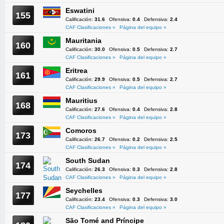
Eswatini
155
Calificación:
31.6
Ofensiva:
0.4
Defensiva:
2.4
CAF Clasificaciones »
Página del equipo »
Mauritania
160
Calificación:
30.0
Ofensiva:
0.5
Defensiva:
2.7
CAF Clasificaciones »
Página del equipo »
Eritrea
161
Calificación:
29.9
Ofensiva:
0.5
Defensiva:
2.7
CAF Clasificaciones »
Página del equipo »
Mauritius
168
Calificación:
27.6
Ofensiva:
0.4
Defensiva:
2.8
CAF Clasificaciones »
Página del equipo »
Comoros
173
Calificación:
26.7
Ofensiva:
0.2
Defensiva:
2.5
CAF Clasificaciones »
Página del equipo »
South Sudan
174
Calificación:
26.3
Ofensiva:
0.3
Defensiva:
2.8
CAF Clasificaciones »
Página del equipo »
Seychelles
177
Calificación:
23.4
Ofensiva:
0.3
Defensiva:
3.0
CAF Clasificaciones »
Página del equipo »
São Tomé and Príncipe