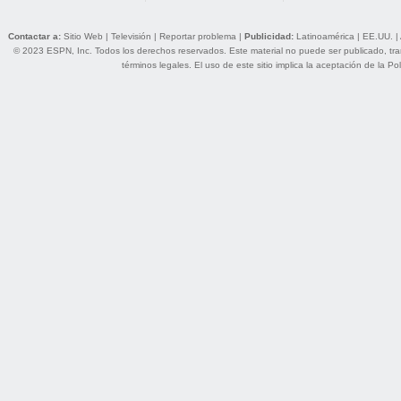
Contactar a:
Sitio Web
|
Televisión
|
Reportar problema
|
Publicidad:
Latinoamérica
|
EE.UU.
|
© 2023 ESPN, Inc. Todos los derechos reservados. Este material no puede ser publicado, trans
términos legales
. El uso de este sitio implica la aceptación de la
Pol