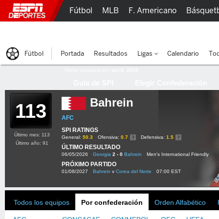
Fútbol
MLB
F. Americano
Básquet
Lucha Libre
Olímpicos
Más Deportes
Fútbol
Portada
Resultados
Ligas
Calendario
Tod
Última actualización:
oct 8, 2015
Guía de SPI
Elegir Confederación
Bahrein
113
AFC
SPI RATINGS
Último mes: 113
General:
50.3
Ofensiva:
0.7
Defensiva:
1.5
Último año: 91
ÚLTIMO RESULTADO
06/05/2026
Georgia
2 - 0
Bahrein
Men's International Friendly
PRÓXIMO PARTIDO
01/08/2027
Bahrein
v
Corea del Norte
07:00 EST
Todos los equipos
Por confederación
Orden Alfabético