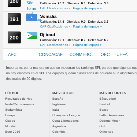
180
Calificación:
20.7
Ofensiva:
0.4
Defensiva:
3.6
CAF Clasificaciones »
Página del equipo »
Somalia
191
Calificación:
14.8
Ofensiva:
0.0
Defensiva:
3.7
CAF Clasificaciones »
Página del equipo »
Djibouti
200
Calificación:
10.1
Ofensiva:
0.2
Defensiva:
5.2
CAF Clasificaciones »
Página del equipo »
AFC
CAF
CONCACAF
CONMEBOL
OFC
UEFA
Importante: por la manera en que se muestran los rankings SPI, parece que algunos eq
no hay empates en el SPI. Los equipos quedan clasificados de acuerdo a un algoritmo 
decimales de 20 dígitos.
FÚTBOL
MÁS FÚTBOL
MÁS DEPORTES
Resultados de Hoy
España
Básquetbol
Norte/Centroamérica
Inglaterra
Béisbol
Sudamérica
Italia
Boxeo
Europa
Champions League
Fútbol Americano
Clubes
Copa Libertadores
Deporte Motor
Mundial
Argentina
Golf
Euro 2016
Colombia
Olímpicos