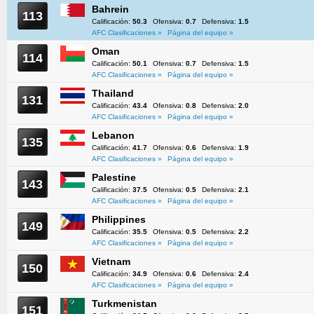
Bahrein
113
Calificación:
50.3
Ofensiva:
0.7
Defensiva:
1.5
AFC Clasificaciones »
Página del equipo »
Oman
114
Calificación:
50.1
Ofensiva:
0.7
Defensiva:
1.5
AFC Clasificaciones »
Página del equipo »
Thailand
131
Calificación:
43.4
Ofensiva:
0.8
Defensiva:
2.0
AFC Clasificaciones »
Página del equipo »
Lebanon
135
Calificación:
41.7
Ofensiva:
0.6
Defensiva:
1.9
AFC Clasificaciones »
Página del equipo »
Palestine
143
Calificación:
37.5
Ofensiva:
0.5
Defensiva:
2.1
AFC Clasificaciones »
Página del equipo »
Philippines
149
Calificación:
35.5
Ofensiva:
0.5
Defensiva:
2.2
AFC Clasificaciones »
Página del equipo »
Vietnam
150
Calificación:
34.9
Ofensiva:
0.6
Defensiva:
2.4
AFC Clasificaciones »
Página del equipo »
Turkmenistan
151