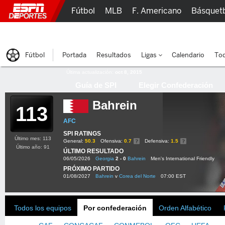
Fútbol
MLB
F. Americano
Básquet
Lucha Libre
Olímpicos
Más Deportes
Fútbol
Portada
Resultados
Ligas
Calendario
Tod
Última actualización:
oct 8, 2015
Guía de SPI
Elegir Confederación
Bahrein
113
AFC
SPI RATINGS
Último mes: 113
General:
50.3
Ofensiva:
0.7
Defensiva:
1.5
Último año: 91
ÚLTIMO RESULTADO
06/05/2026
Georgia
2 - 0
Bahrein
Men's International Friendly
PRÓXIMO PARTIDO
01/08/2027
Bahrein
v
Corea del Norte
07:00 EST
Todos los equipos
Por confederación
Orden Alfabético