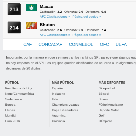
Macau
213
Calificación:
3.2
Ofensiva:
0.0
Defensiva:
6.4
AFC Clasificaciones »
Página del equipo »
Bhutan
214
Calificación:
2.5
Ofensiva:
0.0
Defensiva:
7.4
AFC Clasificaciones »
Página del equipo »
AFC
CAF
CONCACAF
CONMEBOL
OFC
UEFA
Importante: por la manera en que se muestran los rankings SPI, parece que algunos eq
no hay empates en el SPI. Los equipos quedan clasificados de acuerdo a un algoritmo 
decimales de 20 dígitos.
FÚTBOL
MÁS FÚTBOL
MÁS DEPORTES
Resultados de Hoy
España
Básquetbol
Norte/Centroamérica
Inglaterra
Béisbol
Sudamérica
Italia
Boxeo
Europa
Champions League
Fútbol Americano
Clubes
Copa Libertadores
Deporte Motor
Mundial
Argentina
Golf
Euro 2016
Colombia
Olímpicos