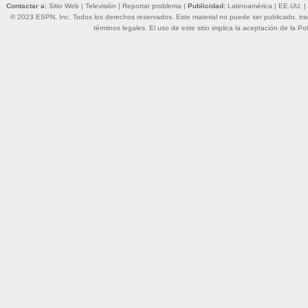
Contactar a:
Sitio Web
|
Televisión
|
Reportar problema
|
Publicidad:
Latinoamérica
|
EE.UU.
|
© 2023 ESPN, Inc. Todos los derechos reservados. Este material no puede ser publicado, trans
términos legales
. El uso de este sitio implica la aceptación de la
Pol