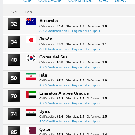
AFC
CAF
CONCACAF
CONMEBOL
OFC
UEFA
SPI
País
Australia
32
Calificación:
74.4
Ofensiva:
1.8
Defensiva:
1.0
AFC Clasificaciones »
Página del equipo »
Japón
34
Calificación:
73.2
Ofensiva:
1.9
Defensiva:
1.1
AFC Clasificaciones »
Página del equipo »
Corea del Sur
48
Calificación:
69.8
Ofensiva:
1.5
Defensiva:
1.0
AFC Clasificaciones »
Página del equipo »
Irán
50
Calificación:
67.9
Ofensiva:
1.2
Defensiva:
1.0
AFC Clasificaciones »
Página del equipo »
Emiratos Arabes Unidos
70
Calificación:
62.2
Ofensiva:
1.4
Defensiva:
1.5
AFC Clasificaciones »
Página del equipo »
Syria
74
Calificación:
61.6
Ofensiva:
1.4
Defensiva:
1.5
AFC Clasificaciones »
Página del equipo »
Qatar
85
Calificación:
57.2
Ofensiva:
1.1
Defensiva:
1.4