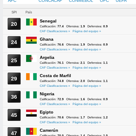
AFC
CAF
CONCACAF
CONMEBOL
OFC
UEFA
SPI
País
Senegal
20
Calificación:
77.4
Ofensiva:
1.9
Defensiva:
0.9
CAF Clasificaciones »
Página del equipo »
Ghana
24
Calificación:
76.6
Ofensiva:
1.9
Defensiva:
0.9
CAF Clasificaciones »
Página del equipo »
Argelia
25
Calificación:
76.1
Ofensiva:
2.1
Defensiva:
1.1
CAF Clasificaciones »
Página del equipo »
Costa de Marfil
29
Calificación:
74.8
Ofensiva:
2.0
Defensiva:
1.1
CAF Clasificaciones »
Página del equipo »
Nigeria
36
Calificación:
72.9
Ofensiva:
1.6
Defensiva:
0.9
CAF Clasificaciones »
Página del equipo »
Egipto
45
Calificación:
70.6
Ofensiva:
1.7
Defensiva:
1.2
CAF Clasificaciones »
Página del equipo »
Camerún
47
Calificación:
70.0
Ofensiva:
1.4
Defensiva:
1.0