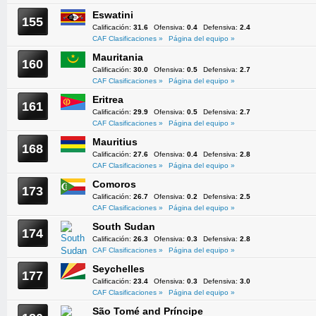
Eswatini
155
Calificación:
31.6
Ofensiva:
0.4
Defensiva:
2.4
CAF Clasificaciones »
Página del equipo »
Mauritania
160
Calificación:
30.0
Ofensiva:
0.5
Defensiva:
2.7
CAF Clasificaciones »
Página del equipo »
Eritrea
161
Calificación:
29.9
Ofensiva:
0.5
Defensiva:
2.7
CAF Clasificaciones »
Página del equipo »
Mauritius
168
Calificación:
27.6
Ofensiva:
0.4
Defensiva:
2.8
CAF Clasificaciones »
Página del equipo »
Comoros
173
Calificación:
26.7
Ofensiva:
0.2
Defensiva:
2.5
CAF Clasificaciones »
Página del equipo »
South Sudan
174
Calificación:
26.3
Ofensiva:
0.3
Defensiva:
2.8
CAF Clasificaciones »
Página del equipo »
Seychelles
177
Calificación:
23.4
Ofensiva:
0.3
Defensiva:
3.0
CAF Clasificaciones »
Página del equipo »
São Tomé and Príncipe