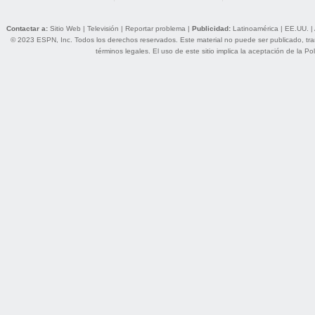
Contactar a:
Sitio Web
|
Televisión
|
Reportar problema
|
Publicidad:
Latinoamérica
|
EE.UU.
|
© 2023 ESPN, Inc. Todos los derechos reservados. Este material no puede ser publicado, trans
términos legales
. El uso de este sitio implica la aceptación de la
Pol