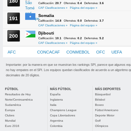
180
Calificación:
20.7
Ofensiva:
0.4
Defensiva:
3.6
CAF Clasificaciones »
Página del equipo »
Somalia
191
Calificación:
14.8
Ofensiva:
0.0
Defensiva:
3.7
CAF Clasificaciones »
Página del equipo »
Djibouti
200
Calificación:
10.1
Ofensiva:
0.2
Defensiva:
5.2
CAF Clasificaciones »
Página del equipo »
AFC
CAF
CONCACAF
CONMEBOL
OFC
UEFA
Importante: por la manera en que se muestran los rankings SPI, parece que algunos eq
no hay empates en el SPI. Los equipos quedan clasificados de acuerdo a un algoritmo 
decimales de 20 dígitos.
FÚTBOL
MÁS FÚTBOL
MÁS DEPORTES
Resultados de Hoy
España
Básquetbol
Norte/Centroamérica
Inglaterra
Béisbol
Sudamérica
Italia
Boxeo
Europa
Champions League
Fútbol Americano
Clubes
Copa Libertadores
Deporte Motor
Mundial
Argentina
Golf
Euro 2016
Colombia
Olímpicos