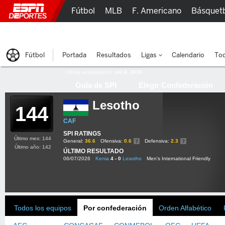
Fútbol
MLB
F. Americano
Básquet
Lucha Libre
Olímpicos
Más Deportes
Fútbol
Portada
Resultados
Ligas
Calendario
Tod
Última actualización:
oct 8, 2015
Guía de SPI
Elegir Confederación
Lesotho
144
CAF
SPI RATINGS
Último mes: 144
General:
36.6
Ofensiva:
0.6
Defensiva:
2.3
Último año: 142
ÚLTIMO RESULTADO
06/07/2026
Kenia
4 - 0
Lesotho
Men's International Friendly
Todos los equipos
Por confederación
Orden Alfabético