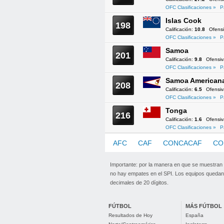
OFC Clasificaciones »
P
Islas Cook
198
Calificación:
10.8
Ofens
OFC Clasificaciones »
P
Samoa
201
Calificación:
9.8
Ofensi
OFC Clasificaciones »
P
Samoa American
208
Calificación:
6.5
Ofensi
OFC Clasificaciones »
P
Tonga
216
Calificación:
1.6
Ofensi
OFC Clasificaciones »
P
AFC
CAF
CONCACAF
CO
Importante: por la manera en que se muestran
no hay empates en el SPI. Los equipos quedan 
decimales de 20 dígitos.
FÚTBOL
MÁS FÚTBOL
Resultados de Hoy
España