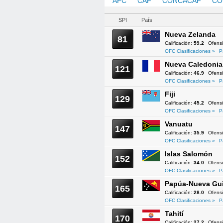
AFC
CAF
CONCACAF
CO
SPI
País
Nueva Zelanda
81
Calificación:
59.2
Ofens
OFC Clasificaciones »
P
Nueva Caledonia
121
Calificación:
46.9
Ofens
OFC Clasificaciones »
P
Fiji
129
Calificación:
45.2
Ofens
OFC Clasificaciones »
P
Vanuatu
147
Calificación:
35.9
Ofens
OFC Clasificaciones »
P
Islas Salomón
152
Calificación:
34.0
Ofens
OFC Clasificaciones »
P
Papúa-Nueva Gu
165
Calificación:
28.0
Ofens
OFC Clasificaciones »
P
Tahití
170
Calificación:
27.2
Ofens