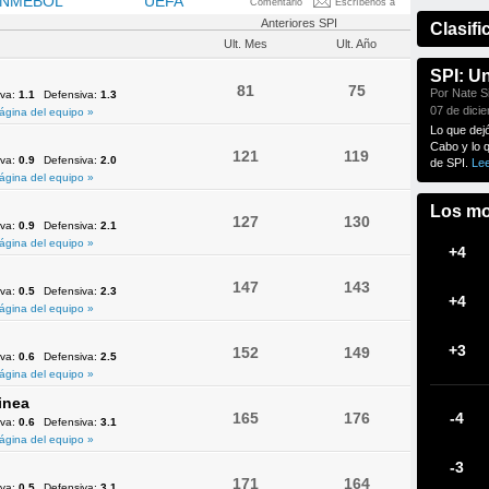
NMEBOL
OFC
UEFA
Comentario
Escríbenos a
Anteriores SPI
Clasifi
Ult. Mes
Ult. Año
SPI: U
81
75
Por Nate Si
iva:
1.1
Defensiva:
1.3
07 de dici
ágina del equipo »
Lo que dej
Cabo y lo 
121
119
iva:
0.9
Defensiva:
2.0
de SPI.
Le
ágina del equipo »
Los mo
127
130
iva:
0.9
Defensiva:
2.1
ágina del equipo »
+4
147
143
iva:
0.5
Defensiva:
2.3
+4
ágina del equipo »
+3
152
149
iva:
0.6
Defensiva:
2.5
ágina del equipo »
inea
165
176
-4
iva:
0.6
Defensiva:
3.1
ágina del equipo »
-3
171
164
iva:
0.5
Defensiva:
3.1