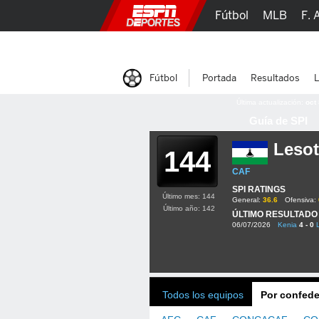
Fútbol
MLB
F. 
Lucha Libre
Olím
Fútbol
Portada
Resultados
L
Última actualización:
oct
Guía de SPI
Leso
144
CAF
SPI RATINGS
Último mes: 144
General:
36.6
Ofensiva:
Último año: 142
ÚLTIMO RESULTADO
06/07/2026
Kenia
4 - 0
Todos los equipos
Por confede