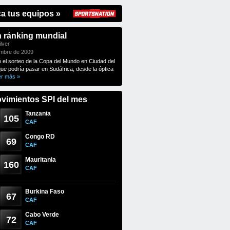
ca tus equipos »
n ránking mundial
lver
embre de 2009
ó el sorteo de la Copa del Mundo en Ciudad del
que podría pasar en Sudáfrica, desde la óptica
er más »
vimientos SPI del mes
Tanzania
105
CAF
Congo RD
69
CAF
Mauritania
160
CAF
Burkina Faso
67
CAF
Cabo Verde
72
CAF