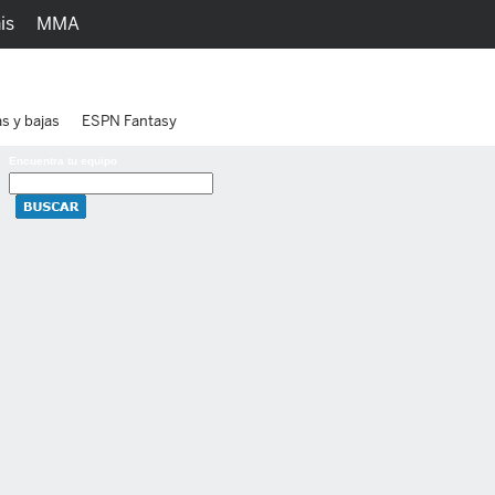
is
MMA
h
Juegos
Ediciones
as y bajas
ESPN Fantasy
Encuentra tu equipo