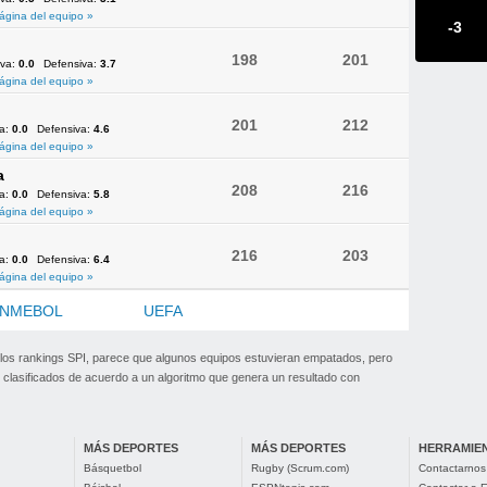
ágina del equipo »
-3
198
201
iva:
0.0
Defensiva:
3.7
ágina del equipo »
201
212
va:
0.0
Defensiva:
4.6
ágina del equipo »
a
208
216
va:
0.0
Defensiva:
5.8
ágina del equipo »
216
203
va:
0.0
Defensiva:
6.4
ágina del equipo »
NMEBOL
OFC
UEFA
 los rankings SPI, parece que algunos equipos estuvieran empatados, pero
clasificados de acuerdo a un algoritmo que genera un resultado con
MÁS DEPORTES
MÁS DEPORTES
HERRAMIE
Básquetbol
Rugby (Scrum.com)
Contactarnos