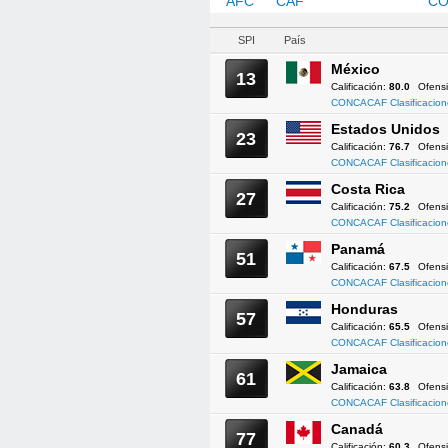
AFC
CAF
CONCACAF
CO
SPI
País
México
13
Calificación:
80.0
Ofens
CONCACAF Clasificacion
Estados Unidos
23
Calificación:
76.7
Ofens
CONCACAF Clasificacion
Costa Rica
27
Calificación:
75.2
Ofens
CONCACAF Clasificacion
Panamá
51
Calificación:
67.5
Ofens
CONCACAF Clasificacion
Honduras
57
Calificación:
65.5
Ofens
CONCACAF Clasificacion
Jamaica
61
Calificación:
63.8
Ofens
CONCACAF Clasificacion
Canadá
77
Calificación:
60.3
Ofens