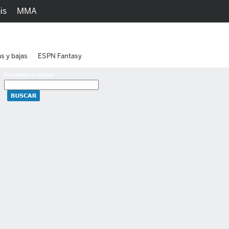
is
MMA
h
Juegos
Ediciones
as y bajas
ESPN Fantasy
Encuentra tu equipo