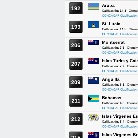
Aruba
192
Calificación:
14.8
Ofens
CONCACAF Clasificacion
St. Lucia
193
Calificación:
14.5
Ofens
CONCACAF Clasificacion
Montserrat
206
Calificación:
7.6
Ofensi
CONCACAF Clasificacion
Islas Turks y Cai
207
Calificación:
7.2
Ofensi
CONCACAF Clasificacion
Anguilla
209
Calificación:
6.1
Ofensi
CONCACAF Clasificacion
Bahamas
211
Calificación:
4.8
Ofensi
CONCACAF Clasificacion
Islas Vírgenes 
212
Calificación:
3.4
Ofensi
CONCACAF Clasificacion
Islas Vírgenes Br
215