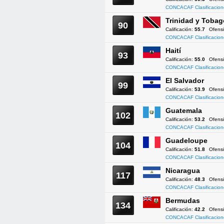
CONCACAF Clasificacion
Trinidad y Tobag
90
Calificación:
55.7
Ofens
CONCACAF Clasificacion
Haití
93
Calificación:
55.0
Ofens
CONCACAF Clasificacion
El Salvador
99
Calificación:
53.9
Ofens
CONCACAF Clasificacion
Guatemala
102
Calificación:
53.2
Ofens
CONCACAF Clasificacion
Guadeloupe
104
Calificación:
51.8
Ofens
CONCACAF Clasificacion
Nicaragua
117
Calificación:
48.3
Ofens
CONCACAF Clasificacion
Bermudas
134
Calificación:
42.2
Ofens
CONCACAF Clasificacion