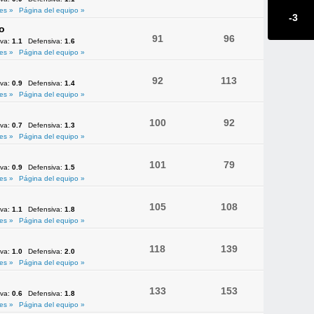
es »
Página del equipo »
-3
o
91
96
iva:
1.1
Defensiva:
1.6
es »
Página del equipo »
92
113
iva:
0.9
Defensiva:
1.4
es »
Página del equipo »
100
92
iva:
0.7
Defensiva:
1.3
es »
Página del equipo »
101
79
iva:
0.9
Defensiva:
1.5
es »
Página del equipo »
105
108
iva:
1.1
Defensiva:
1.8
es »
Página del equipo »
118
139
iva:
1.0
Defensiva:
2.0
es »
Página del equipo »
133
153
iva:
0.6
Defensiva:
1.8
es »
Página del equipo »