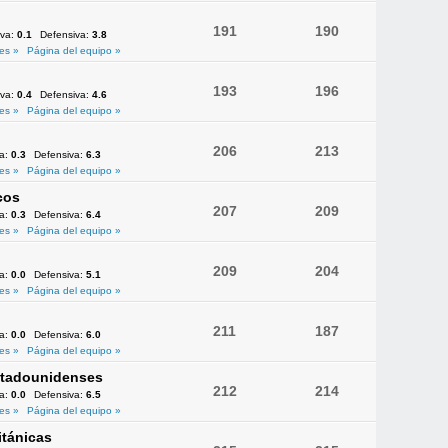
191
190
iva:
0.1
Defensiva:
3.8
es »
Página del equipo »
193
196
iva:
0.4
Defensiva:
4.6
es »
Página del equipo »
206
213
va:
0.3
Defensiva:
6.3
es »
Página del equipo »
cos
207
209
va:
0.3
Defensiva:
6.4
es »
Página del equipo »
209
204
va:
0.0
Defensiva:
5.1
es »
Página del equipo »
211
187
va:
0.0
Defensiva:
6.0
es »
Página del equipo »
Estadounidenses
212
214
va:
0.0
Defensiva:
6.5
es »
Página del equipo »
itánicas