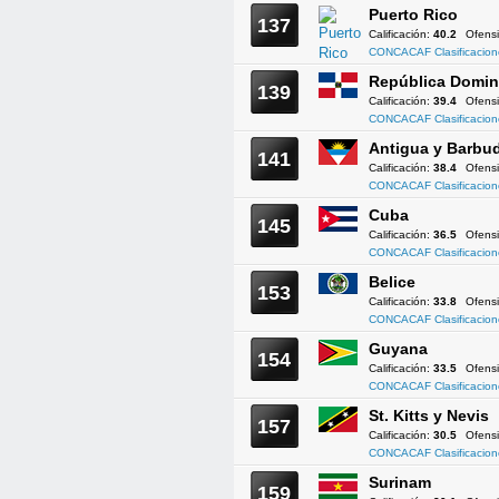
Puerto Rico
137
Calificación:
40.2
Ofens
CONCACAF Clasificacion
República Domin
139
Calificación:
39.4
Ofens
CONCACAF Clasificacion
Antigua y Barbu
141
Calificación:
38.4
Ofens
CONCACAF Clasificacion
Cuba
145
Calificación:
36.5
Ofens
CONCACAF Clasificacion
Belice
153
Calificación:
33.8
Ofens
CONCACAF Clasificacion
Guyana
154
Calificación:
33.5
Ofens
CONCACAF Clasificacion
St. Kitts y Nevis
157
Calificación:
30.5
Ofens
CONCACAF Clasificacion
Surinam
159