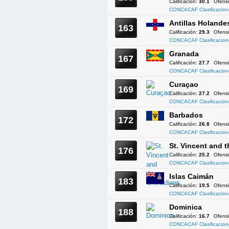
Calificación:
30.1
Ofens
CONCACAF Clasificacion
Antillas Holande
163
Calificación:
29.3
Ofens
CONCACAF Clasificacion
Granada
167
Calificación:
27.7
Ofens
CONCACAF Clasificacion
Curaçao
169
Calificación:
27.2
Ofens
CONCACAF Clasificacion
Barbados
172
Calificación:
26.8
Ofens
CONCACAF Clasificacion
St. Vincent and 
176
Calificación:
25.2
Ofens
CONCACAF Clasificacion
Islas Caimán
183
Calificación:
19.5
Ofens
CONCACAF Clasificacion
Dominica
188
Calificación:
16.7
Ofens
CONCACAF Clasificacion