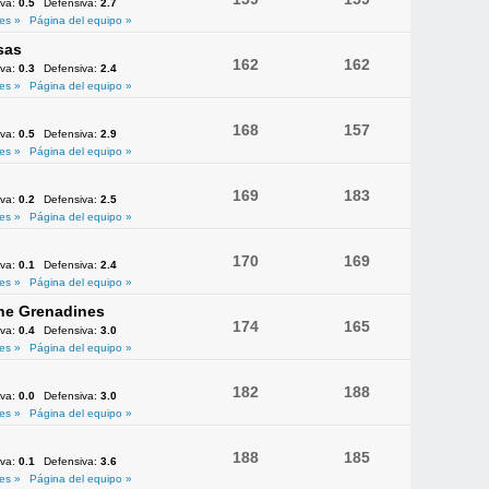
iva:
0.5
Defensiva:
2.7
es »
Página del equipo »
sas
162
162
iva:
0.3
Defensiva:
2.4
es »
Página del equipo »
168
157
iva:
0.5
Defensiva:
2.9
es »
Página del equipo »
169
183
iva:
0.2
Defensiva:
2.5
es »
Página del equipo »
170
169
iva:
0.1
Defensiva:
2.4
es »
Página del equipo »
the Grenadines
174
165
iva:
0.4
Defensiva:
3.0
es »
Página del equipo »
182
188
iva:
0.0
Defensiva:
3.0
es »
Página del equipo »
188
185
iva:
0.1
Defensiva:
3.6
es »
Página del equipo »