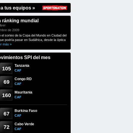
ca tus equipos »
n ránking mundial
lver
embre de 2009
ó el sorteo de la Copa del Mundo en Ciudad del
que podría pasar en Sudáfrica, desde la óptica
er más »
vimientos SPI del mes
Tanzania
105
CAF
Congo RD
69
CAF
Mauritania
160
CAF
Burkina Faso
67
CAF
Cabo Verde
72
CAF