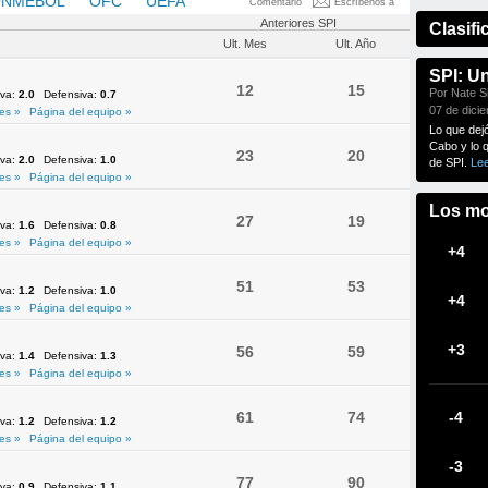
NMEBOL
OFC
UEFA
Comentario
Escríbenos a
Anteriores SPI
Clasifi
Ult. Mes
Ult. Año
SPI: U
12
15
Por Nate Si
iva:
2.0
Defensiva:
0.7
07 de dici
es »
Página del equipo »
Lo que dej
Cabo y lo 
23
20
iva:
2.0
Defensiva:
1.0
de SPI.
Le
es »
Página del equipo »
Los mo
27
19
iva:
1.6
Defensiva:
0.8
es »
Página del equipo »
+4
51
53
iva:
1.2
Defensiva:
1.0
+4
es »
Página del equipo »
+3
56
59
iva:
1.4
Defensiva:
1.3
es »
Página del equipo »
61
74
-4
iva:
1.2
Defensiva:
1.2
es »
Página del equipo »
-3
77
90
iva:
0.9
Defensiva:
1.1