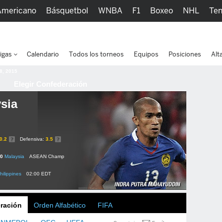
Americano
Básquetbol
WNBA
F1
Boxeo
NHL
Ten
picos
Más Deportes
Watc
igas
Calendario
Todos los torneos
Equipos
Posiciones
Alt
 8, 2015
Elegir Confederación
sia
0.2
Defensiva:
3.5
 0
Malaysia
ASEAN Champ
hilippines
02:00 EDT
ración
Orden Alfabético
FIFA