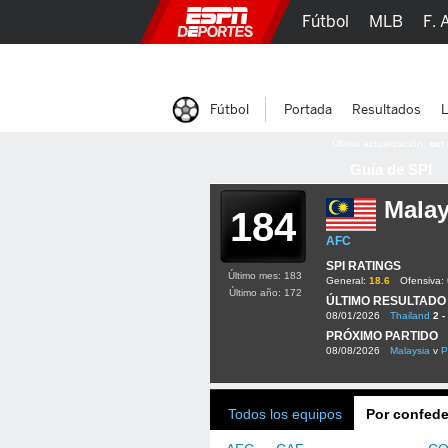
Fútbol
MLB
F. 
Lucha Libre
Olím
Fútbol
Portada
Resultados
L
Última actualización:
oct
Guía de SPI
Malay
184
AFC
SPI RATINGS
Último mes: 183
General:
18.6
Ofensiva:
Último año: 172
ÚLTIMO RESULTADO
08/01/2026
Thailand
2 -
PRÓXIMO PARTIDO
08/08/2026
Malaysia
v
P
Todos los equipos
Por confede