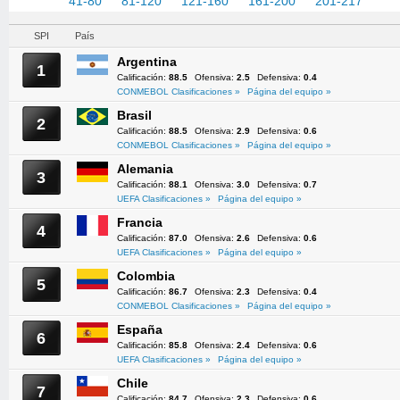
1-40
41-80
81-120
121-160
161-200
201-217
SPI
País
Argentina
1
Calificación:
88.5
Ofensiva:
2.5
Defensiva:
0.4
CONMEBOL Clasificaciones »
Página del equipo »
Brasil
2
Calificación:
88.5
Ofensiva:
2.9
Defensiva:
0.6
CONMEBOL Clasificaciones »
Página del equipo »
Alemania
3
Calificación:
88.1
Ofensiva:
3.0
Defensiva:
0.7
UEFA Clasificaciones »
Página del equipo »
Francia
4
Calificación:
87.0
Ofensiva:
2.6
Defensiva:
0.6
UEFA Clasificaciones »
Página del equipo »
Colombia
5
Calificación:
86.7
Ofensiva:
2.3
Defensiva:
0.4
CONMEBOL Clasificaciones »
Página del equipo »
España
6
Calificación:
85.8
Ofensiva:
2.4
Defensiva:
0.6
UEFA Clasificaciones »
Página del equipo »
Chile
7
Calificación:
84.7
Ofensiva:
2.3
Defensiva:
0.6