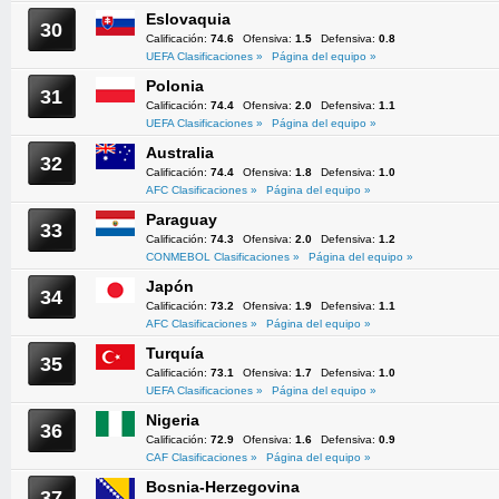
Eslovaquia
30
Calificación:
74.6
Ofensiva:
1.5
Defensiva:
0.8
UEFA Clasificaciones »
Página del equipo »
Polonia
31
Calificación:
74.4
Ofensiva:
2.0
Defensiva:
1.1
UEFA Clasificaciones »
Página del equipo »
Australia
32
Calificación:
74.4
Ofensiva:
1.8
Defensiva:
1.0
AFC Clasificaciones »
Página del equipo »
Paraguay
33
Calificación:
74.3
Ofensiva:
2.0
Defensiva:
1.2
CONMEBOL Clasificaciones »
Página del equipo »
Japón
34
Calificación:
73.2
Ofensiva:
1.9
Defensiva:
1.1
AFC Clasificaciones »
Página del equipo »
Turquía
35
Calificación:
73.1
Ofensiva:
1.7
Defensiva:
1.0
UEFA Clasificaciones »
Página del equipo »
Nigeria
36
Calificación:
72.9
Ofensiva:
1.6
Defensiva:
0.9
CAF Clasificaciones »
Página del equipo »
Bosnia-Herzegovina
37