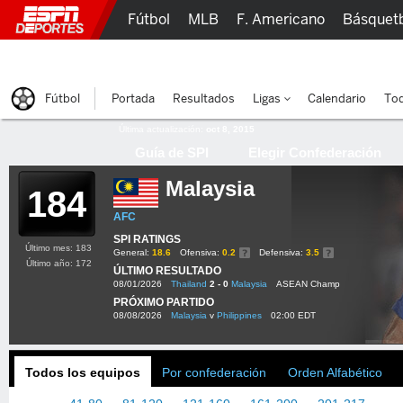
Fútbol
MLB
F. Americano
Básquet
Lucha Libre
Olímpicos
Más Deportes
Fútbol
Portada
Resultados
Ligas
Calendario
Tod
Última actualización:
oct 8, 2015
Guía de SPI
Elegir Confederación
Malaysia
184
AFC
SPI RATINGS
Último mes: 183
General:
18.6
Ofensiva:
0.2
Defensiva:
3.5
Último año: 172
ÚLTIMO RESULTADO
08/01/2026
Thailand
2 - 0
Malaysia
ASEAN Champ
PRÓXIMO PARTIDO
08/08/2026
Malaysia
v
Philippines
02:00 EDT
Todos los equipos
Por confederación
Orden Alfabético