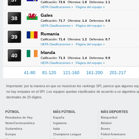
Calificación:
72.6
Ofensiva:
1.8
Defensiva:
1.1
UEFA Clasificaciones »
Página del equipo »
Gales
38
Calificación:
71.7
Ofensiva:
1.4
Defensiva:
0.8
UEFA Clasificaciones »
Página del equipo »
Rumania
39
Calificación:
71.4
Ofensiva:
1.2
Defensiva:
0.7
UEFA Clasificaciones »
Página del equipo »
Irlanda
40
Calificación:
71.3
Ofensiva:
1.4
Defensiva:
0.9
UEFA Clasificaciones »
Página del equipo »
1-40
41-80
81-120
121-160
161-200
201-217
Importante: por la manera en que se muestran los rankings SPI, parece que algunos eq
no hay empates en el SPI. Los equipos quedan clasificados de acuerdo a un algoritmo 
decimales de 20 dígitos.
FÚTBOL
MÁS FÚTBOL
MÁS DEPORTES
Resultados de Hoy
España
Básquetbol
Norte/Centroamérica
Inglaterra
Béisbol
Sudamérica
Italia
Boxeo
Europa
Champions League
Fútbol Americano