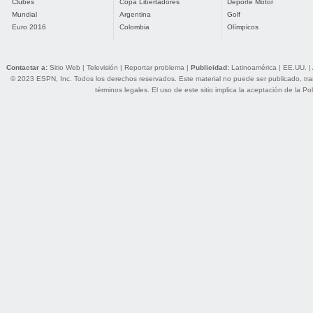
Clubes
Copa Libertadores
Deporte Motor
Mundial
Argentina
Golf
Euro 2016
Colombia
Olímpicos
Contactar a:
Sitio Web
|
Televisión
|
Reportar problema
|
Publicidad:
Latinoamérica
|
EE.UU.
|
© 2023 ESPN, Inc. Todos los derechos reservados. Este material no puede ser publicado, trans
términos legales
. El uso de este sitio implica la aceptación de la
Pol