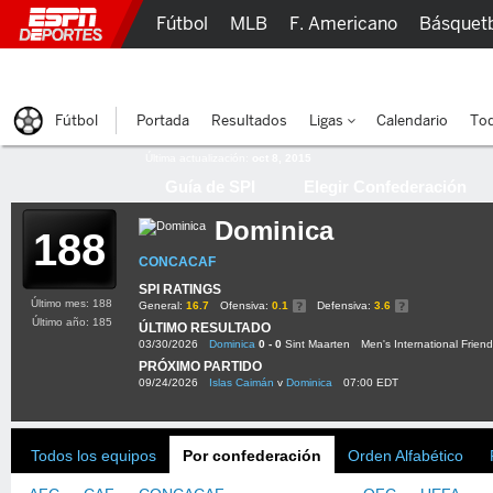
Fútbol
MLB
F. Americano
Básquet
Lucha Libre
Olímpicos
Más Deportes
Fútbol
Portada
Resultados
Ligas
Calendario
Tod
Última actualización:
oct 8, 2015
Guía de SPI
Elegir Confederación
Dominica
188
CONCACAF
SPI RATINGS
Último mes: 188
General:
16.7
Ofensiva:
0.1
Defensiva:
3.6
Último año: 185
ÚLTIMO RESULTADO
03/30/2026
Dominica
0 - 0
Sint Maarten
Men's International Friend
PRÓXIMO PARTIDO
09/24/2026
Islas Caimán
v
Dominica
07:00 EDT
Todos los equipos
Por confederación
Orden Alfabético