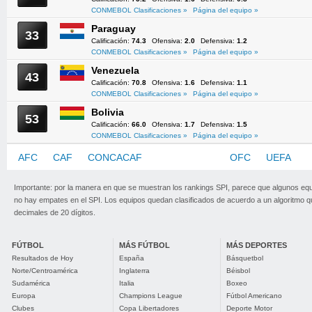
CONMEBOL Clasificaciones »
Página del equipo »
Paraguay
33
Calificación:
74.3
Ofensiva:
2.0
Defensiva:
1.2
CONMEBOL Clasificaciones »
Página del equipo »
Venezuela
43
Calificación:
70.8
Ofensiva:
1.6
Defensiva:
1.1
CONMEBOL Clasificaciones »
Página del equipo »
Bolivia
53
Calificación:
66.0
Ofensiva:
1.7
Defensiva:
1.5
CONMEBOL Clasificaciones »
Página del equipo »
AFC
CAF
CONCACAF
CONMEBOL
OFC
UEFA
Importante: por la manera en que se muestran los rankings SPI, parece que algunos eq
no hay empates en el SPI. Los equipos quedan clasificados de acuerdo a un algoritmo 
decimales de 20 dígitos.
FÚTBOL
MÁS FÚTBOL
MÁS DEPORTES
Resultados de Hoy
España
Básquetbol
Norte/Centroamérica
Inglaterra
Béisbol
Sudamérica
Italia
Boxeo
Europa
Champions League
Fútbol Americano
Clubes
Copa Libertadores
Deporte Motor