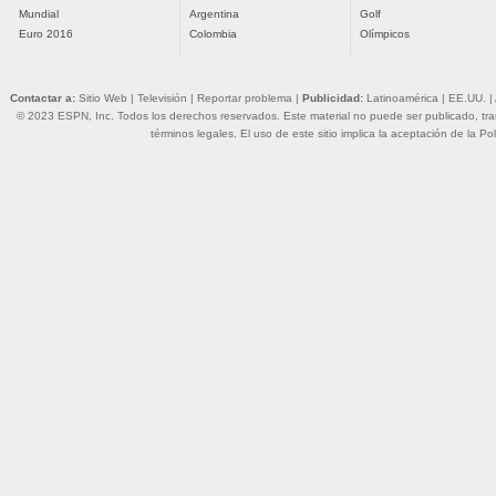
Mundial
Argentina
Golf
Euro 2016
Colombia
Olímpicos
Contactar a:
Sitio Web
|
Televisión
|
Reportar problema
|
Publicidad:
Latinoamérica
|
EE.UU.
|
© 2023 ESPN, Inc. Todos los derechos reservados. Este material no puede ser publicado, trans
términos legales
. El uso de este sitio implica la aceptación de la
Pol