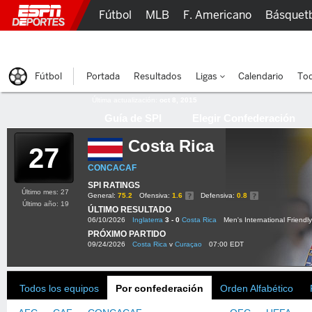
Fútbol
MLB
F. Americano
Básquet
Lucha Libre
Olímpicos
Más Deportes
Fútbol
Portada
Resultados
Ligas
Calendario
Tod
Última actualización:
oct 8, 2015
Guía de SPI
Elegir Confederación
Costa Rica
27
CONCACAF
SPI RATINGS
Último mes: 27
General:
75.2
Ofensiva:
1.6
Defensiva:
0.8
Último año: 19
ÚLTIMO RESULTADO
06/10/2026
Inglaterra
3 - 0
Costa Rica
Men's International Friendly
PRÓXIMO PARTIDO
09/24/2026
Costa Rica
v
Curaçao
07:00 EDT
Todos los equipos
Por confederación
Orden Alfabético