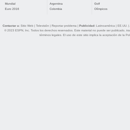
Mundial
Argentina
Golf
Euro 2016
Colombia
Olímpicos
Contactar a:
Sitio Web
|
Televisión
|
Reportar problema
|
Publicidad:
Latinoamérica
|
EE.UU.
|
© 2023 ESPN, Inc. Todos los derechos reservados. Este material no puede ser publicado, trans
términos legales
. El uso de este sitio implica la aceptación de la
Pol