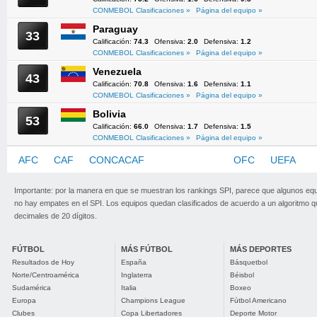
CONMEBOL Clasificaciones »
Página del equipo »
Paraguay
33
Calificación:
74.3
Ofensiva:
2.0
Defensiva:
1.2
CONMEBOL Clasificaciones »
Página del equipo »
Venezuela
43
Calificación:
70.8
Ofensiva:
1.6
Defensiva:
1.1
CONMEBOL Clasificaciones »
Página del equipo »
Bolivia
53
Calificación:
66.0
Ofensiva:
1.7
Defensiva:
1.5
CONMEBOL Clasificaciones »
Página del equipo »
AFC
CAF
CONCACAF
CONMEBOL
OFC
UEFA
Importante: por la manera en que se muestran los rankings SPI, parece que algunos eq
no hay empates en el SPI. Los equipos quedan clasificados de acuerdo a un algoritmo 
decimales de 20 dígitos.
FÚTBOL
MÁS FÚTBOL
MÁS DEPORTES
Resultados de Hoy
España
Básquetbol
Norte/Centroamérica
Inglaterra
Béisbol
Sudamérica
Italia
Boxeo
Europa
Champions League
Fútbol Americano
Clubes
Copa Libertadores
Deporte Motor