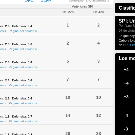
NMEBOL
OFC
UEFA
Comentario
Escríbenos a
Anteriores SPI
Clasifi
Ult. Mes
Ult. Año
SPI: U
1
2
Por Nate Si
iva:
2.5
Defensiva:
0.4
07 de dici
es »
Página del equipo »
Lo que dej
Cabo y lo 
2
4
iva:
2.9
Defensiva:
0.6
de SPI.
Le
es »
Página del equipo »
Los mo
5
3
iva:
2.3
Defensiva:
0.4
es »
Página del equipo »
+4
7
7
iva:
2.3
Defensiva:
0.6
+4
es »
Página del equipo »
+3
10
10
iva:
2.1
Defensiva:
0.6
es »
Página del equipo »
14
12
-4
iva:
1.9
Defensiva:
0.7
es »
Página del equipo »
-3
26
28
iva:
1.6
Defensiva:
0.8