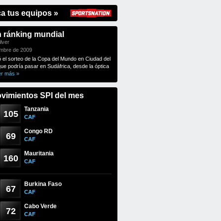
ca tus equipos »
n ránking mundial
lver
embre de 2009
ó el sorteo de la Copa del Mundo en Ciudad del
que podría pasar en Sudáfrica, desde la óptica
er más »
vimientos SPI del mes
Tanzania
105
CAF
Congo RD
69
CAF
Mauritania
160
CAF
Burkina Faso
67
CAF
Cabo Verde
72
CAF