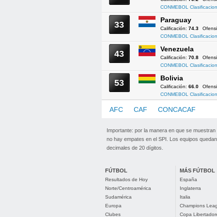
CONMEBOL Clasificacion
Paraguay
33
Calificación:
74.3
Ofens
CONMEBOL Clasificacion
Venezuela
43
Calificación:
70.8
Ofens
CONMEBOL Clasificacion
Bolivia
53
Calificación:
66.0
Ofens
CONMEBOL Clasificacion
AFC
CAF
CONCACAF
CO
Importante: por la manera en que se muestran
no hay empates en el SPI. Los equipos quedan 
decimales de 20 dígitos.
FÚTBOL
MÁS FÚTBOL
Resultados de Hoy
España
Norte/Centroamérica
Inglaterra
Sudamérica
Italia
Europa
Champions Lea
Clubes
Copa Libertador