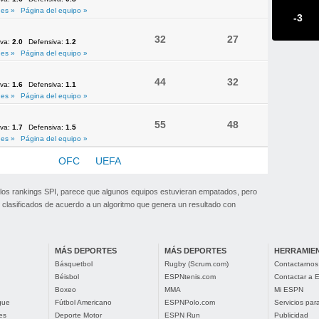
es »
Página del equipo »
-3
32
27
iva:
2.0
Defensiva:
1.2
es »
Página del equipo »
44
32
iva:
1.6
Defensiva:
1.1
es »
Página del equipo »
55
48
iva:
1.7
Defensiva:
1.5
es »
Página del equipo »
NMEBOL
OFC
UEFA
 los rankings SPI, parece que algunos equipos estuvieran empatados, pero
clasificados de acuerdo a un algoritmo que genera un resultado con
MÁS DEPORTES
MÁS DEPORTES
HERRAMIE
Básquetbol
Rugby (Scrum.com)
Contactarnos
Béisbol
ESPNtenis.com
Contactar a
Boxeo
MMA
Mi ESPN
gue
Fútbol Americano
ESPNPolo.com
Servicios pa
es
Deporte Motor
ESPN Run
Publicidad