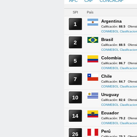
AFC
CAF
CONCACAF
CO
SPI
País
Argentina
1
Calificación:
88.5
Ofens
CONMEBOL Clasificacion
Brasil
2
Calificación:
88.5
Ofens
CONMEBOL Clasificacion
Colombia
5
Calificación:
86.7
Ofens
CONMEBOL Clasificacion
Chile
7
Calificación:
84.7
Ofens
CONMEBOL Clasificacion
Uruguay
10
Calificación:
82.6
Ofens
CONMEBOL Clasificacion
Ecuador
14
Calificación:
79.2
Ofens
CONMEBOL Clasificacion
Perú
26
Calificación:
75.2
Ofens