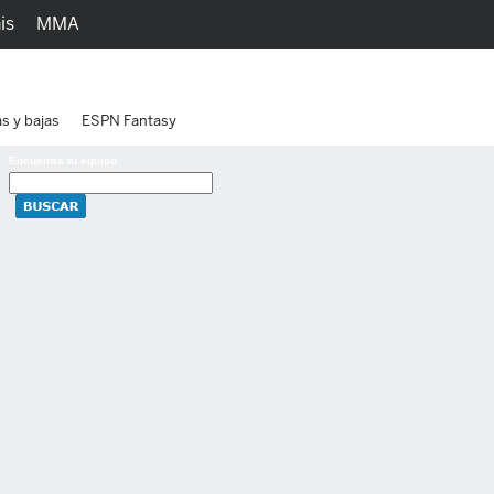
is
MMA
h
Juegos
Ediciones
as y bajas
ESPN Fantasy
Encuentra tu equipo