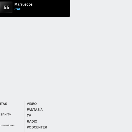
Marruecos
55
CAF
NTAS
VIDEO
FANTASÍA
 ESPN TV
TV
RADIO
ra miembros
PODCENTER