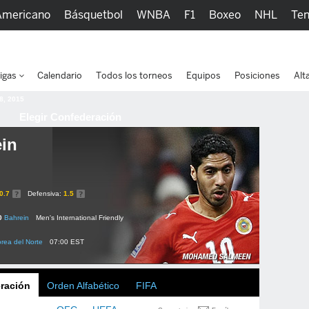
Americano
Básquetbol
WNBA
F1
Boxeo
NHL
Ten
picos
Más Deportes
Watc
igas
Calendario
Todos los torneos
Equipos
Posiciones
Alt
 8, 2015
Elegir Confederación
in
0.7
Defensiva:
1.5
0
Bahrein
Men's International Friendly
rea del Norte
07:00 EST
ración
Orden Alfabético
FIFA