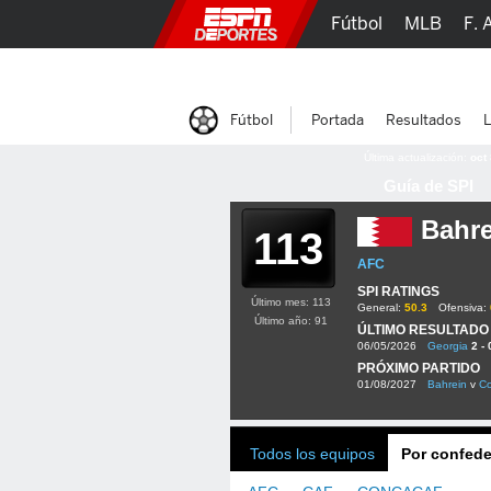
Fútbol
MLB
F. 
Lucha Libre
Olím
Fútbol
Portada
Resultados
L
Última actualización:
oct
Guía de SPI
Bahre
113
AFC
SPI RATINGS
Último mes: 113
General:
50.3
Ofensiva:
Último año: 91
ÚLTIMO RESULTADO
06/05/2026
Georgia
2 - 
PRÓXIMO PARTIDO
01/08/2027
Bahrein
v
Co
Todos los equipos
Por confede