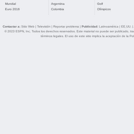
Mundial
Argentina
Golf
Euro 2016
Colombia
Olímpicos
Contactar a:
Sitio Web
|
Televisión
|
Reportar problema
|
Publicidad:
Latinoamérica
|
EE.UU.
|
© 2023 ESPN, Inc. Todos los derechos reservados. Este material no puede ser publicado, trans
términos legales
. El uso de este sitio implica la aceptación de la
Pol