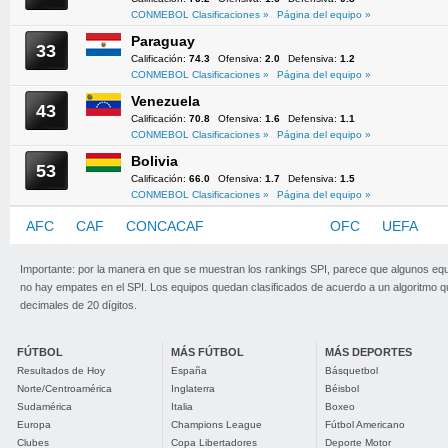
CONMEBOL Clasificaciones »
Página del equipo »
Paraguay
33
Calificación:
74.3
Ofensiva:
2.0
Defensiva:
1.2
CONMEBOL Clasificaciones »
Página del equipo »
Venezuela
43
Calificación:
70.8
Ofensiva:
1.6
Defensiva:
1.1
CONMEBOL Clasificaciones »
Página del equipo »
Bolivia
53
Calificación:
66.0
Ofensiva:
1.7
Defensiva:
1.5
CONMEBOL Clasificaciones »
Página del equipo »
AFC
CAF
CONCACAF
CONMEBOL
OFC
UEFA
Importante: por la manera en que se muestran los rankings SPI, parece que algunos eq
no hay empates en el SPI. Los equipos quedan clasificados de acuerdo a un algoritmo 
decimales de 20 dígitos.
FÚTBOL
MÁS FÚTBOL
MÁS DEPORTES
Resultados de Hoy
España
Básquetbol
Norte/Centroamérica
Inglaterra
Béisbol
Sudamérica
Italia
Boxeo
Europa
Champions League
Fútbol Americano
Clubes
Copa Libertadores
Deporte Motor