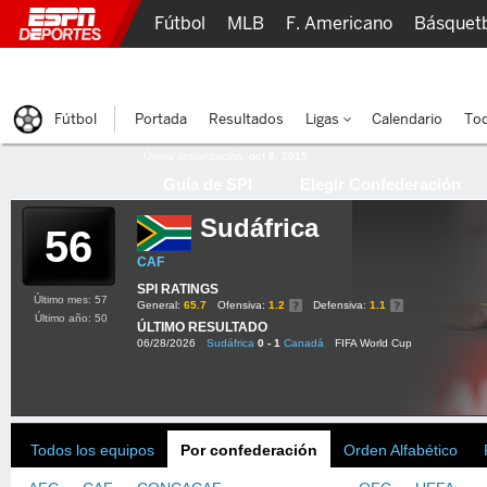
Fútbol
MLB
F. Americano
Básquet
Lucha Libre
Olímpicos
Más Deportes
Fútbol
Portada
Resultados
Ligas
Calendario
Tod
Última actualización:
oct 8, 2015
Guía de SPI
Elegir Confederación
Sudáfrica
56
CAF
SPI RATINGS
Último mes: 57
General:
65.7
Ofensiva:
1.2
Defensiva:
1.1
Último año: 50
ÚLTIMO RESULTADO
06/28/2026
Sudáfrica
0 - 1
Canadá
FIFA World Cup
Todos los equipos
Por confederación
Orden Alfabético