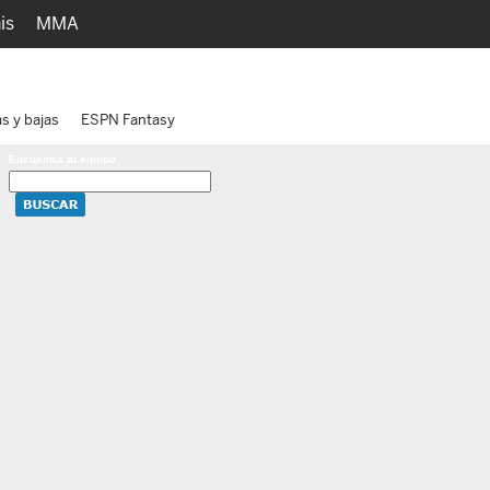
is
MMA
h
Juegos
Ediciones
as y bajas
ESPN Fantasy
Encuentra tu equipo