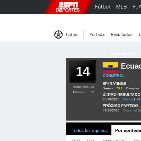
Fútbol
MLB
F. 
Lucha Libre
Olím
Fútbol
Portada
Resultados
L
Última actualización:
oct
Guía de SPI
Ecua
14
CONMEBOL
SPI RATINGS
Último mes: 14
General:
79.2
Ofensiva:
Último año: 12
ÚLTIMO RESULTADO
06/30/2026
México
2 - 0
PRÓXIMO PARTIDO
09/24/2026
Corea del S
Todos los equipos
Por confede