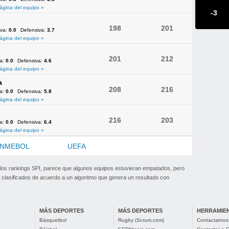
ágina del equipo »
-3
198
201
iva:
0.0
Defensiva:
3.7
ágina del equipo »
201
212
va:
0.0
Defensiva:
4.6
ágina del equipo »
a
208
216
va:
0.0
Defensiva:
5.8
ágina del equipo »
216
203
va:
0.0
Defensiva:
6.4
ágina del equipo »
NMEBOL
OFC
UEFA
 los rankings SPI, parece que algunos equipos estuvieran empatados, pero
clasificados de acuerdo a un algoritmo que genera un resultado con
MÁS DEPORTES
MÁS DEPORTES
HERRAMIE
Básquetbol
Rugby (Scrum.com)
Contactarnos