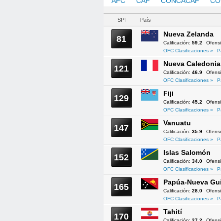
AFC
CAF
CONCACAF
CO
SPI
País
Nueva Zelanda
81
Calificación:
59.2
Ofens
OFC Clasificaciones »
P
Nueva Caledonia
121
Calificación:
46.9
Ofens
OFC Clasificaciones »
P
Fiji
129
Calificación:
45.2
Ofens
OFC Clasificaciones »
P
Vanuatu
147
Calificación:
35.9
Ofens
OFC Clasificaciones »
P
Islas Salomón
152
Calificación:
34.0
Ofens
OFC Clasificaciones »
P
Papúa-Nueva Gu
165
Calificación:
28.0
Ofens
OFC Clasificaciones »
P
Tahití
170
Calificación:
27.2
Ofens