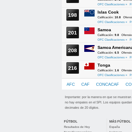
OFC Clasificaciones »
P
Islas Cook
198
Calificación:
10.8
Ofens
OFC Clasificaciones »
P
Samoa
201
Calificación:
9.8
Ofensi
OFC Clasificaciones »
P
Samoa American
208
Calificación:
6.5
Ofensi
OFC Clasificaciones »
P
Tonga
216
Calificación:
1.6
Ofensi
OFC Clasificaciones »
P
AFC
CAF
CONCACAF
CO
Importante: por la manera en que se muestran
no hay empates en el SPI. Los equipos quedan 
decimales de 20 dígitos.
FÚTBOL
MÁS FÚTBOL
Resultados de Hoy
España