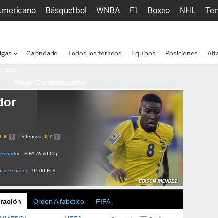
Americano
Básquetbol
WNBA
F1
Boxeo
NHL
Ten
picos
Más Deportes
Watc
igas
Calendario
Todos los torneos
Equipos
Posiciones
Alt
 8, 2015
Elegir Confederación
dor
1.9
Defensiva:
0.7
Ecuador
FIFA World Cup
ur
v
Ecuador
07:00 EDT
ración
Orden Alfabético
FIFA