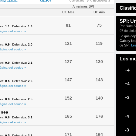
NMEBOL
OFC
UEFA
Comentario
Escríbenos a
Anteriores SPI
Clasifi
Ult. Mes
Ult. Año
SPI: U
81
75
Por Nate Si
iva:
1.1
Defensiva:
1.3
07 de dici
ágina del equipo »
Lo que dej
Cabo y lo 
121
119
iva:
0.9
Defensiva:
2.0
de SPI.
Le
ágina del equipo »
Los mo
127
130
iva:
0.9
Defensiva:
2.1
ágina del equipo »
+4
147
143
iva:
0.5
Defensiva:
2.3
+4
ágina del equipo »
+3
152
149
iva:
0.6
Defensiva:
2.5
ágina del equipo »
inea
165
176
-4
iva:
0.6
Defensiva:
3.1
ágina del equipo »
-3
171
164
iva:
0.5
Defensiva:
3.1