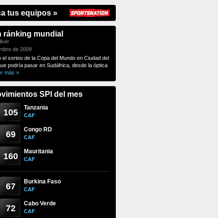
ca tus equipos »
n ránking mundial
lver
embre de 2009
ó el sorteo de la Copa del Mundo en Ciudad del
que podría pasar en Sudáfrica, desde la óptica
er más »
vimientos SPI del mes
Tanzania
105
CAF
Congo RD
69
CAF
Mauritania
160
CAF
Burkina Faso
67
CAF
Cabo Verde
72
CAF