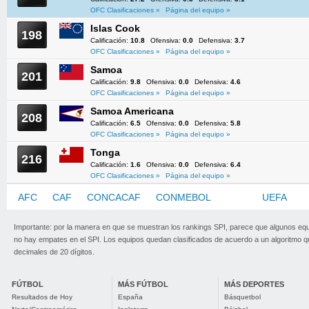
OFC Clasificaciones »
Página del equipo »
Islas Cook
198
Calificación:
10.8
Ofensiva:
0.0
Defensiva:
3.7
OFC Clasificaciones »
Página del equipo »
Samoa
201
Calificación:
9.8
Ofensiva:
0.0
Defensiva:
4.6
OFC Clasificaciones »
Página del equipo »
Samoa Americana
208
Calificación:
6.5
Ofensiva:
0.0
Defensiva:
5.8
OFC Clasificaciones »
Página del equipo »
Tonga
216
Calificación:
1.6
Ofensiva:
0.0
Defensiva:
6.4
OFC Clasificaciones »
Página del equipo »
AFC
CAF
CONCACAF
CONMEBOL
OFC
UEFA
Importante: por la manera en que se muestran los rankings SPI, parece que algunos eq
no hay empates en el SPI. Los equipos quedan clasificados de acuerdo a un algoritmo 
decimales de 20 dígitos.
FÚTBOL
MÁS FÚTBOL
MÁS DEPORTES
Resultados de Hoy
España
Básquetbol