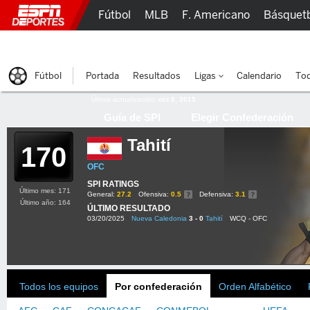
Fútbol
MLB
F. Americano
Básquet
Lucha Libre
Olímpicos
Más Deportes
Fútbol
Portada
Resultados
Ligas
Calendario
Tod
Última actualización:
oct 8, 2015
Guía de SPI
Elegir Confederación
Tahití
170
OFC
SPI RATINGS
Último mes: 171
General:
27.2
Ofensiva:
0.5
Defensiva:
3.1
Último año: 164
ÚLTIMO RESULTADO
03/20/2025
Nueva Caledonia
3 - 0
Tahití
WCQ - OFC
Todos los equipos
Por confederación
Orden Alfabético