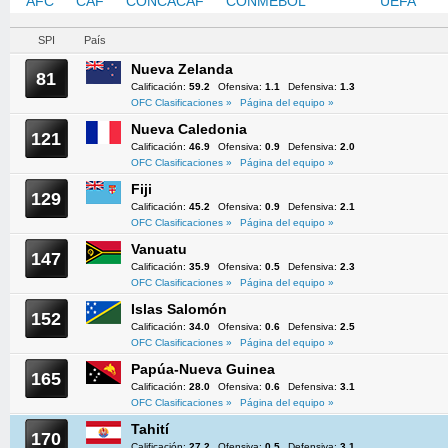
AFC
CAF
CONCACAF
CONMEBOL
OFC
UEFA
SPI
País
Nueva Zelanda
81
Calificación:
59.2
Ofensiva:
1.1
Defensiva:
1.3
OFC Clasificaciones »
Página del equipo »
Nueva Caledonia
121
Calificación:
46.9
Ofensiva:
0.9
Defensiva:
2.0
OFC Clasificaciones »
Página del equipo »
Fiji
129
Calificación:
45.2
Ofensiva:
0.9
Defensiva:
2.1
OFC Clasificaciones »
Página del equipo »
Vanuatu
147
Calificación:
35.9
Ofensiva:
0.5
Defensiva:
2.3
OFC Clasificaciones »
Página del equipo »
Islas Salomón
152
Calificación:
34.0
Ofensiva:
0.6
Defensiva:
2.5
OFC Clasificaciones »
Página del equipo »
Papúa-Nueva Guinea
165
Calificación:
28.0
Ofensiva:
0.6
Defensiva:
3.1
OFC Clasificaciones »
Página del equipo »
Tahití
170
Calificación:
27.2
Ofensiva:
0.5
Defensiva:
3.1