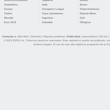
Norte/Centroamérica
Inglaterra
Béisbol
Sudamérica
Italia
Boxeo
Europa
Champions League
Fútbol Americano
Clubes
Copa Libertadores
Deporte Motor
Mundial
Argentina
Golf
Euro 2016
Colombia
Olímpicos
Contactar a:
Sitio Web
|
Televisión
|
Reportar problema
|
Publicidad:
Latinoamérica
|
EE.UU.
|
© 2023 ESPN, Inc. Todos los derechos reservados. Este material no puede ser publicado, trans
términos legales
. El uso de este sitio implica la aceptación de la
Pol