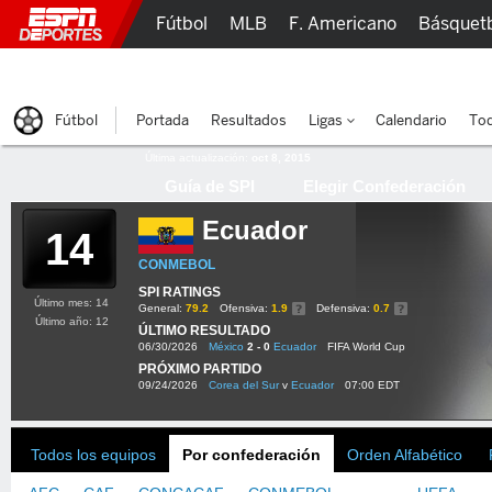
Fútbol
MLB
F. Americano
Básquet
Lucha Libre
Olímpicos
Más Deportes
Fútbol
Portada
Resultados
Ligas
Calendario
Tod
Última actualización:
oct 8, 2015
Guía de SPI
Elegir Confederación
Ecuador
14
CONMEBOL
SPI RATINGS
Último mes: 14
General:
79.2
Ofensiva:
1.9
Defensiva:
0.7
Último año: 12
ÚLTIMO RESULTADO
06/30/2026
México
2 - 0
Ecuador
FIFA World Cup
PRÓXIMO PARTIDO
09/24/2026
Corea del Sur
v
Ecuador
07:00 EDT
Todos los equipos
Por confederación
Orden Alfabético