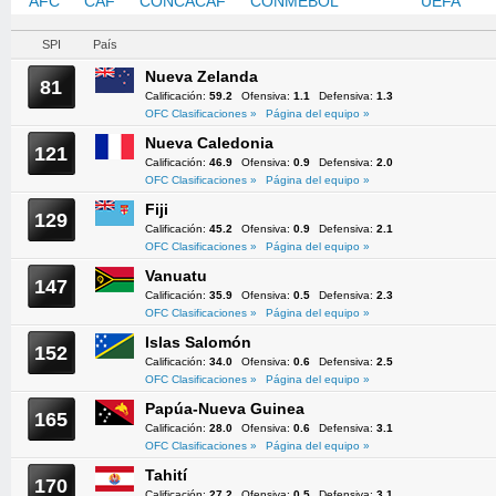
AFC
CAF
CONCACAF
CONMEBOL
OFC
UEFA
SPI
País
Nueva Zelanda
81
Calificación:
59.2
Ofensiva:
1.1
Defensiva:
1.3
OFC Clasificaciones »
Página del equipo »
Nueva Caledonia
121
Calificación:
46.9
Ofensiva:
0.9
Defensiva:
2.0
OFC Clasificaciones »
Página del equipo »
Fiji
129
Calificación:
45.2
Ofensiva:
0.9
Defensiva:
2.1
OFC Clasificaciones »
Página del equipo »
Vanuatu
147
Calificación:
35.9
Ofensiva:
0.5
Defensiva:
2.3
OFC Clasificaciones »
Página del equipo »
Islas Salomón
152
Calificación:
34.0
Ofensiva:
0.6
Defensiva:
2.5
OFC Clasificaciones »
Página del equipo »
Papúa-Nueva Guinea
165
Calificación:
28.0
Ofensiva:
0.6
Defensiva:
3.1
OFC Clasificaciones »
Página del equipo »
Tahití
170
Calificación:
27.2
Ofensiva:
0.5
Defensiva:
3.1