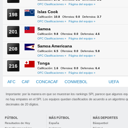
OFC Clasificaciones »
Página del equipo »
Islas Cook
198
Calificación:
10.8
Ofensiva:
0.0
Defensiva:
3.7
OFC Clasificaciones »
Página del equipo »
Samoa
201
Calificación:
9.8
Ofensiva:
0.0
Defensiva:
4.6
OFC Clasificaciones »
Página del equipo »
Samoa Americana
208
Calificación:
6.5
Ofensiva:
0.0
Defensiva:
5.8
OFC Clasificaciones »
Página del equipo »
Tonga
216
Calificación:
1.6
Ofensiva:
0.0
Defensiva:
6.4
OFC Clasificaciones »
Página del equipo »
AFC
CAF
CONCACAF
CONMEBOL
OFC
UEFA
Importante: por la manera en que se muestran los rankings SPI, parece que algunos eq
no hay empates en el SPI. Los equipos quedan clasificados de acuerdo a un algoritmo 
decimales de 20 dígitos.
FÚTBOL
MÁS FÚTBOL
MÁS DEPORTES
Resultados de Hoy
España
Básquetbol