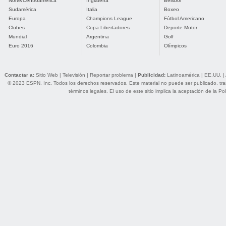
Norte/Centroamérica
Inglaterra
Béisbol
Sudamérica
Italia
Boxeo
Europa
Champions League
Fútbol Americano
Clubes
Copa Libertadores
Deporte Motor
Mundial
Argentina
Golf
Euro 2016
Colombia
Olímpicos
Contactar a:
Sitio Web
|
Televisión
|
Reportar problema
|
Publicidad:
Latinoamérica
|
EE.UU.
|
© 2023 ESPN, Inc. Todos los derechos reservados. Este material no puede ser publicado, trans
términos legales
. El uso de este sitio implica la aceptación de la
Pol