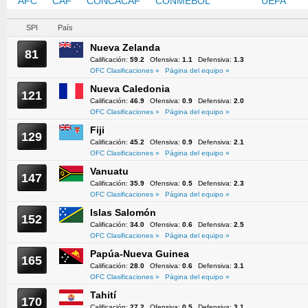
AFC
CAF
CONCACAF
CONMEBOL
OFC
UEFA
SPI
País
Nueva Zelanda
81
Calificación:
59.2
Ofensiva:
1.1
Defensiva:
1.3
OFC Clasificaciones »
Página del equipo »
Nueva Caledonia
121
Calificación:
46.9
Ofensiva:
0.9
Defensiva:
2.0
OFC Clasificaciones »
Página del equipo »
Fiji
129
Calificación:
45.2
Ofensiva:
0.9
Defensiva:
2.1
OFC Clasificaciones »
Página del equipo »
Vanuatu
147
Calificación:
35.9
Ofensiva:
0.5
Defensiva:
2.3
OFC Clasificaciones »
Página del equipo »
Islas Salomón
152
Calificación:
34.0
Ofensiva:
0.6
Defensiva:
2.5
OFC Clasificaciones »
Página del equipo »
Papúa-Nueva Guinea
165
Calificación:
28.0
Ofensiva:
0.6
Defensiva:
3.1
OFC Clasificaciones »
Página del equipo »
Tahití
170
Calificación:
27.2
Ofensiva:
0.5
Defensiva:
3.1