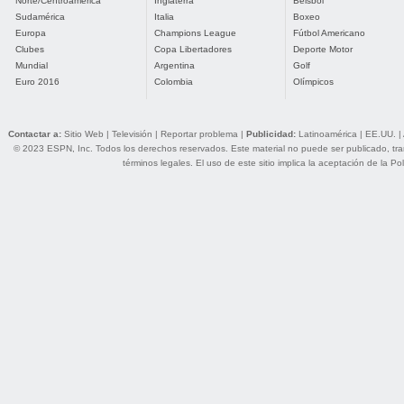
Norte/Centroamérica
Inglaterra
Béisbol
Sudamérica
Italia
Boxeo
Europa
Champions League
Fútbol Americano
Clubes
Copa Libertadores
Deporte Motor
Mundial
Argentina
Golf
Euro 2016
Colombia
Olímpicos
Contactar a:
Sitio Web
|
Televisión
|
Reportar problema
|
Publicidad:
Latinoamérica
|
EE.UU.
|
© 2023 ESPN, Inc. Todos los derechos reservados. Este material no puede ser publicado, trans
términos legales
. El uso de este sitio implica la aceptación de la
Pol