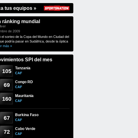
ca tus equipos »
n ránking mundial
lver
embre de 2009
ó el sorteo de la Copa del Mundo en Ciudad del
que podría pasar en Sudáfrica, desde la óptica
er más »
vimientos SPI del mes
Tanzania
105
CAF
Congo RD
69
CAF
Mauritania
160
CAF
Burkina Faso
67
CAF
Cabo Verde
72
CAF