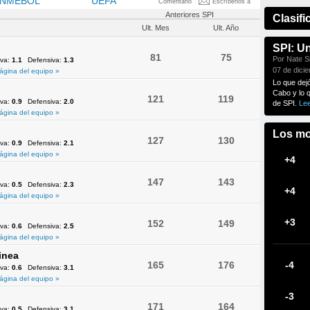
NMEBOL
OFC
UEFA
Comentario
Escríbenos a
Anteriores SPI
Clasifi
Ult. Mes
Ult. Año
SPI: U
81
75
Por Nate Si
iva:
1.1
Defensiva:
1.3
07 de dici
ágina del equipo »
Lo que dej
Cabo y lo 
121
119
iva:
0.9
Defensiva:
2.0
de SPI.
Le
ágina del equipo »
Los mo
127
130
iva:
0.9
Defensiva:
2.1
ágina del equipo »
+4
147
143
iva:
0.5
Defensiva:
2.3
+4
ágina del equipo »
+3
152
149
iva:
0.6
Defensiva:
2.5
ágina del equipo »
inea
165
176
-4
iva:
0.6
Defensiva:
3.1
ágina del equipo »
-3
171
164
iva:
0.5
Defensiva:
3.1