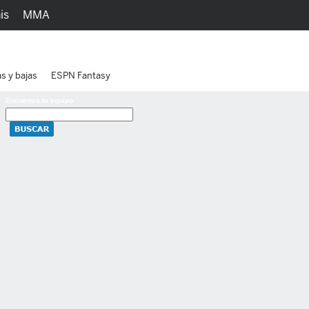
is
MMA
h
Juegos
Ediciones
as y bajas
ESPN Fantasy
Encuentra tu equipo