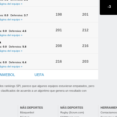
ágina del equipo »
-3
198
201
iva:
0.0
Defensiva:
3.7
ágina del equipo »
201
212
va:
0.0
Defensiva:
4.6
ágina del equipo »
a
208
216
va:
0.0
Defensiva:
5.8
ágina del equipo »
216
203
va:
0.0
Defensiva:
6.4
ágina del equipo »
NMEBOL
OFC
UEFA
 los rankings SPI, parece que algunos equipos estuvieran empatados, pero
clasificados de acuerdo a un algoritmo que genera un resultado con
MÁS DEPORTES
MÁS DEPORTES
HERRAMIE
Básquetbol
Rugby (Scrum.com)
Contactarnos