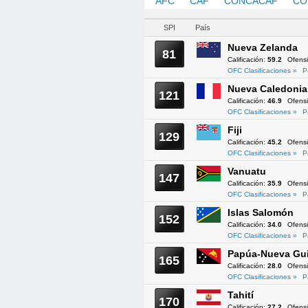
AFC
CAF
CONCACAF
CO
SPI
País
Nueva Zelanda
81
Calificación:
59.2
Ofens
OFC Clasificaciones »
P
Nueva Caledonia
121
Calificación:
46.9
Ofens
OFC Clasificaciones »
P
Fiji
129
Calificación:
45.2
Ofens
OFC Clasificaciones »
P
Vanuatu
147
Calificación:
35.9
Ofens
OFC Clasificaciones »
P
Islas Salomón
152
Calificación:
34.0
Ofens
OFC Clasificaciones »
P
Papúa-Nueva Gu
165
Calificación:
28.0
Ofens
OFC Clasificaciones »
P
Tahití
170
Calificación:
27.2
Ofens