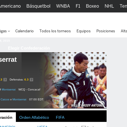
Americano
Básquetbol
WNBA
F1
Boxeo
NHL
Ten
picos
Más Deportes
Watc
igas
Calendario
Todos los torneos
Equipos
Posiciones
Alt
 8, 2015
Elegir Confederación
errat
.3
Defensiva:
6.3
0
Montserrat
WCQ - Concacaf
y Caicos
v
Montserrat
07:00 EDT
ración
Orden Alfabético
FIFA