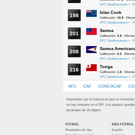
OFC Clasificaciones »
P
Islas Cook
198
Calificación:
10.8
Ofens
OFC Clasificaciones »
P
Samoa
201
Calificación:
9.8
Ofensi
OFC Clasificaciones »
P
Samoa American
208
Calificación:
6.5
Ofensi
OFC Clasificaciones »
P
Tonga
216
Calificación:
1.6
Ofensi
OFC Clasificaciones »
P
AFC
CAF
CONCACAF
CO
Importante: por la manera en que se muestran
no hay empates en el SPI. Los equipos quedan 
decimales de 20 dígitos.
FÚTBOL
MÁS FÚTBOL
Resultados de Hoy
España