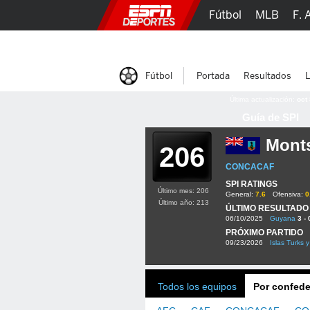
Fútbol
MLB
F. 
Lucha Libre
Olím
Fútbol
Portada
Resultados
L
Última actualización:
oct
Guía de SPI
Monts
206
CONCACAF
SPI RATINGS
Último mes: 206
General:
7.6
Ofensiva:
0
Último año: 213
ÚLTIMO RESULTADO
06/10/2025
Guyana
3 - 
PRÓXIMO PARTIDO
09/23/2026
Islas Turks 
Todos los equipos
Por confede