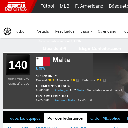
Fútbol
MLB
F. Americano
Básquet
Lucha Libre
Olímpicos
Más Deportes
Fútbol
Portada
Resultados
Ligas
Calendario
Tod
Última actualización:
oct 8, 2015
Guía de SPI
Elegir Confederación
Malta
140
UEFA
SPI RATINGS
Último mes: 140
General:
38.4
Ofensiva:
0.6
Defensiva:
2.1
Último año: 150
ÚLTIMO RESULTADO
06/05/2026
Azerbaiyán
0 - 2
Malta
Men's International Friendly
PRÓXIMO PARTIDO
09/24/2026
Andorra
v
Malta
07:45 EDT
Todos los equipos
Por confederación
Orden Alfabético