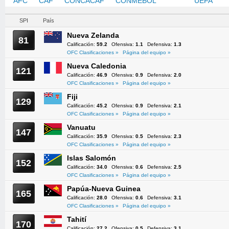
AFC
CAF
CONCACAF
CONMEBOL
OFC
UEFA
SPI
País
Nueva Zelanda
81
Calificación:
59.2
Ofensiva:
1.1
Defensiva:
1.3
OFC Clasificaciones »
Página del equipo »
Nueva Caledonia
121
Calificación:
46.9
Ofensiva:
0.9
Defensiva:
2.0
OFC Clasificaciones »
Página del equipo »
Fiji
129
Calificación:
45.2
Ofensiva:
0.9
Defensiva:
2.1
OFC Clasificaciones »
Página del equipo »
Vanuatu
147
Calificación:
35.9
Ofensiva:
0.5
Defensiva:
2.3
OFC Clasificaciones »
Página del equipo »
Islas Salomón
152
Calificación:
34.0
Ofensiva:
0.6
Defensiva:
2.5
OFC Clasificaciones »
Página del equipo »
Papúa-Nueva Guinea
165
Calificación:
28.0
Ofensiva:
0.6
Defensiva:
3.1
OFC Clasificaciones »
Página del equipo »
Tahití
170
Calificación:
27.2
Ofensiva:
0.5
Defensiva:
3.1