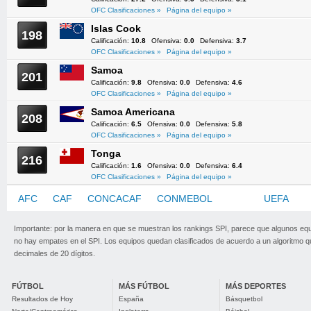
OFC Clasificaciones »
Página del equipo »
Islas Cook
198
Calificación:
10.8
Ofensiva:
0.0
Defensiva:
3.7
OFC Clasificaciones »
Página del equipo »
Samoa
201
Calificación:
9.8
Ofensiva:
0.0
Defensiva:
4.6
OFC Clasificaciones »
Página del equipo »
Samoa Americana
208
Calificación:
6.5
Ofensiva:
0.0
Defensiva:
5.8
OFC Clasificaciones »
Página del equipo »
Tonga
216
Calificación:
1.6
Ofensiva:
0.0
Defensiva:
6.4
OFC Clasificaciones »
Página del equipo »
AFC
CAF
CONCACAF
CONMEBOL
OFC
UEFA
Importante: por la manera en que se muestran los rankings SPI, parece que algunos eq
no hay empates en el SPI. Los equipos quedan clasificados de acuerdo a un algoritmo 
decimales de 20 dígitos.
FÚTBOL
MÁS FÚTBOL
MÁS DEPORTES
Resultados de Hoy
España
Básquetbol