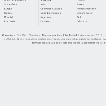
Norte/Centroamérica
Inglaterra
Béisbol
Sudamérica
Italia
Boxeo
Europa
Champions League
Fútbol Americano
Clubes
Copa Libertadores
Deporte Motor
Mundial
Argentina
Golf
Euro 2016
Colombia
Olímpicos
Contactar a:
Sitio Web
|
Televisión
|
Reportar problema
|
Publicidad:
Latinoamérica
|
EE.UU.
|
© 2023 ESPN, Inc. Todos los derechos reservados. Este material no puede ser publicado, trans
términos legales
. El uso de este sitio implica la aceptación de la
Pol