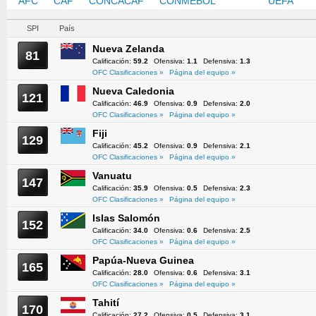
AFC
CAF
CONCACAF
CONMEBOL
OFC
UEFA
SPI
País
Nueva Zelanda
81
Calificación:
59.2
Ofensiva:
1.1
Defensiva:
1.3
OFC Clasificaciones »
Página del equipo »
Nueva Caledonia
121
Calificación:
46.9
Ofensiva:
0.9
Defensiva:
2.0
OFC Clasificaciones »
Página del equipo »
Fiji
129
Calificación:
45.2
Ofensiva:
0.9
Defensiva:
2.1
OFC Clasificaciones »
Página del equipo »
Vanuatu
147
Calificación:
35.9
Ofensiva:
0.5
Defensiva:
2.3
OFC Clasificaciones »
Página del equipo »
Islas Salomón
152
Calificación:
34.0
Ofensiva:
0.6
Defensiva:
2.5
OFC Clasificaciones »
Página del equipo »
Papúa-Nueva Guinea
165
Calificación:
28.0
Ofensiva:
0.6
Defensiva:
3.1
OFC Clasificaciones »
Página del equipo »
Tahití
170
Calificación:
27.2
Ofensiva:
0.5
Defensiva:
3.1