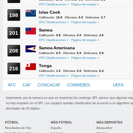
OFC Clasificaciones »
Página del equipo »
Islas Cook
198
Calificación:
10.8
Ofensiva:
0.0
Defensiva:
3.7
OFC Clasificaciones »
Página del equipo »
Samoa
201
Calificación:
9.8
Ofensiva:
0.0
Defensiva:
4.6
OFC Clasificaciones »
Página del equipo »
Samoa Americana
208
Calificación:
6.5
Ofensiva:
0.0
Defensiva:
5.8
OFC Clasificaciones »
Página del equipo »
Tonga
216
Calificación:
1.6
Ofensiva:
0.0
Defensiva:
6.4
OFC Clasificaciones »
Página del equipo »
AFC
CAF
CONCACAF
CONMEBOL
OFC
UEFA
Importante: por la manera en que se muestran los rankings SPI, parece que algunos eq
no hay empates en el SPI. Los equipos quedan clasificados de acuerdo a un algoritmo 
decimales de 20 dígitos.
FÚTBOL
MÁS FÚTBOL
MÁS DEPORTES
Resultados de Hoy
España
Básquetbol