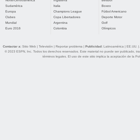
Norte/Centroamérica
Inglaterra
Béisbol
Sudamérica
Italia
Boxeo
Europa
Champions League
Fútbol Americano
Clubes
Copa Libertadores
Deporte Motor
Mundial
Argentina
Golf
Euro 2016
Colombia
Olímpicos
Contactar a:
Sitio Web
|
Televisión
|
Reportar problema
|
Publicidad:
Latinoamérica
|
EE.UU.
|
© 2023 ESPN, Inc. Todos los derechos reservados. Este material no puede ser publicado, trans
términos legales
. El uso de este sitio implica la aceptación de la
Pol