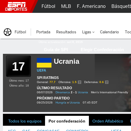
Fútbol
MLB
F. Americano
Básquet
Lucha Libre
Olímpicos
Más Deportes
Fútbol
Portada
Resultados
Ligas
Calendario
Tod
Última actualización:
oct 8, 2015
Guía de SPI
Elegir Confederación
Ucrania
17
UEFA
SPI RATINGS
Último mes: 17
General:
77.7
Ofensiva:
1.5
Defensiva:
0.6
Último año: 18
ÚLTIMO RESULTADO
06/07/2026
Dinamarca
2 - 1
Ucrania
Men's International Friendly
PRÓXIMO PARTIDO
09/25/2026
Hungría
v
Ucrania
07:45 EDT
Todos los equipos
Por confederación
Orden Alfabético