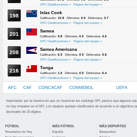
OFC Clasificaciones »
Página del equipo »
Islas Cook
198
Calificación:
10.8
Ofensiva:
0.0
Defensiva:
3.7
OFC Clasificaciones »
Página del equipo »
Samoa
201
Calificación:
9.8
Ofensiva:
0.0
Defensiva:
4.6
OFC Clasificaciones »
Página del equipo »
Samoa Americana
208
Calificación:
6.5
Ofensiva:
0.0
Defensiva:
5.8
OFC Clasificaciones »
Página del equipo »
Tonga
216
Calificación:
1.6
Ofensiva:
0.0
Defensiva:
6.4
OFC Clasificaciones »
Página del equipo »
AFC
CAF
CONCACAF
CONMEBOL
OFC
UEFA
Importante: por la manera en que se muestran los rankings SPI, parece que algunos eq
no hay empates en el SPI. Los equipos quedan clasificados de acuerdo a un algoritmo 
decimales de 20 dígitos.
FÚTBOL
MÁS FÚTBOL
MÁS DEPORTES
Resultados de Hoy
España
Básquetbol