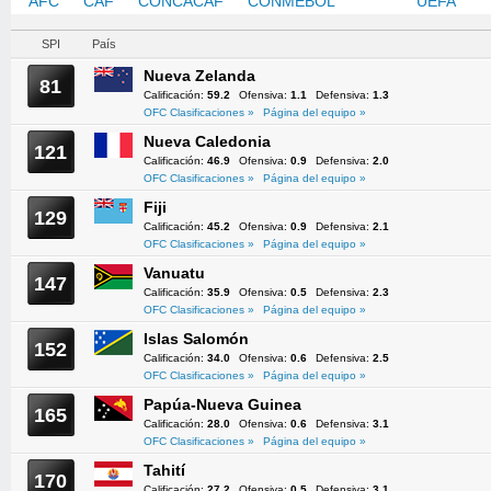
AFC
CAF
CONCACAF
CONMEBOL
OFC
UEFA
SPI
País
Nueva Zelanda
81
Calificación:
59.2
Ofensiva:
1.1
Defensiva:
1.3
OFC Clasificaciones »
Página del equipo »
Nueva Caledonia
121
Calificación:
46.9
Ofensiva:
0.9
Defensiva:
2.0
OFC Clasificaciones »
Página del equipo »
Fiji
129
Calificación:
45.2
Ofensiva:
0.9
Defensiva:
2.1
OFC Clasificaciones »
Página del equipo »
Vanuatu
147
Calificación:
35.9
Ofensiva:
0.5
Defensiva:
2.3
OFC Clasificaciones »
Página del equipo »
Islas Salomón
152
Calificación:
34.0
Ofensiva:
0.6
Defensiva:
2.5
OFC Clasificaciones »
Página del equipo »
Papúa-Nueva Guinea
165
Calificación:
28.0
Ofensiva:
0.6
Defensiva:
3.1
OFC Clasificaciones »
Página del equipo »
Tahití
170
Calificación:
27.2
Ofensiva:
0.5
Defensiva:
3.1