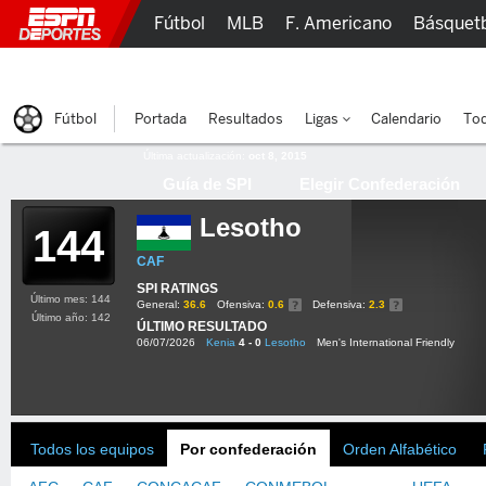
Fútbol
MLB
F. Americano
Básquet
Lucha Libre
Olímpicos
Más Deportes
Fútbol
Portada
Resultados
Ligas
Calendario
Tod
Última actualización:
oct 8, 2015
Guía de SPI
Elegir Confederación
Lesotho
144
CAF
SPI RATINGS
Último mes: 144
General:
36.6
Ofensiva:
0.6
Defensiva:
2.3
Último año: 142
ÚLTIMO RESULTADO
06/07/2026
Kenia
4 - 0
Lesotho
Men's International Friendly
Todos los equipos
Por confederación
Orden Alfabético