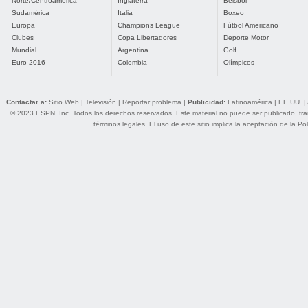
Norte/Centroamérica
Inglaterra
Béisbol
Sudamérica
Italia
Boxeo
Europa
Champions League
Fútbol Americano
Clubes
Copa Libertadores
Deporte Motor
Mundial
Argentina
Golf
Euro 2016
Colombia
Olímpicos
Contactar a:
Sitio Web
|
Televisión
|
Reportar problema
|
Publicidad:
Latinoamérica
|
EE.UU.
|
© 2023 ESPN, Inc. Todos los derechos reservados. Este material no puede ser publicado, trans
términos legales
. El uso de este sitio implica la aceptación de la
Pol