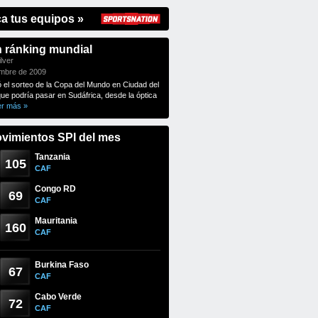
ca tus equipos »
n ránking mundial
lver
embre de 2009
ó el sorteo de la Copa del Mundo en Ciudad del
que podría pasar en Sudáfrica, desde la óptica
er más »
vimientos SPI del mes
Tanzania
105
CAF
Congo RD
69
CAF
Mauritania
160
CAF
Burkina Faso
67
CAF
Cabo Verde
72
CAF