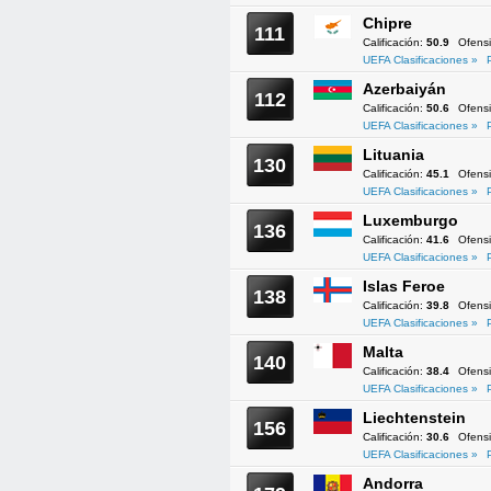
Chipre
111
Calificación:
50.9
Ofens
UEFA Clasificaciones »
Azerbaiyán
112
Calificación:
50.6
Ofens
UEFA Clasificaciones »
Lituania
130
Calificación:
45.1
Ofens
UEFA Clasificaciones »
Luxemburgo
136
Calificación:
41.6
Ofens
UEFA Clasificaciones »
Islas Feroe
138
Calificación:
39.8
Ofens
UEFA Clasificaciones »
Malta
140
Calificación:
38.4
Ofens
UEFA Clasificaciones »
Liechtenstein
156
Calificación:
30.6
Ofens
UEFA Clasificaciones »
Andorra