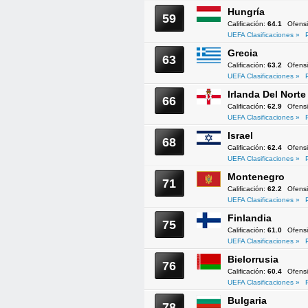
Hungría
59
Calificación:
64.1
Ofens
UEFA Clasificaciones »
Grecia
63
Calificación:
63.2
Ofens
UEFA Clasificaciones »
Irlanda Del Norte
66
Calificación:
62.9
Ofens
UEFA Clasificaciones »
Israel
68
Calificación:
62.4
Ofens
UEFA Clasificaciones »
Montenegro
71
Calificación:
62.2
Ofens
UEFA Clasificaciones »
Finlandia
75
Calificación:
61.0
Ofens
UEFA Clasificaciones »
Bielorrusia
76
Calificación:
60.4
Ofens
UEFA Clasificaciones »
Bulgaria
78