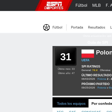
Fútbol
MLB
F. 
Lucha Libre
Olím
Fútbol
Portada
Resultados
L
Última actualización:
oct
Guía de SPI
Polon
31
UEFA
SPI RATINGS
Último mes: 33
General:
74.4
Ofensiva:
Último año: 47
ÚLTIMO RESULTADO
06/03/2026
Polonia
2 - 
PRÓXIMO PARTIDO
09/25/2026
Polonia
v
Bo
Todos los equipos
Por confede