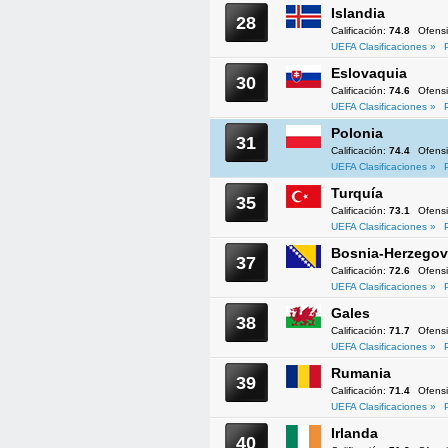
Islandia
28
Calificación:
74.8
Ofens
UEFA Clasificaciones »
Eslovaquia
30
Calificación:
74.6
Ofens
UEFA Clasificaciones »
Polonia
31
Calificación:
74.4
Ofens
UEFA Clasificaciones »
Turquía
35
Calificación:
73.1
Ofens
UEFA Clasificaciones »
Bosnia-Herzegov
37
Calificación:
72.6
Ofens
UEFA Clasificaciones »
Gales
38
Calificación:
71.7
Ofens
UEFA Clasificaciones »
Rumania
39
Calificación:
71.4
Ofens
UEFA Clasificaciones »
Irlanda
40