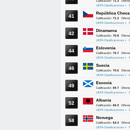
Calificación:
71.3
Ofens
UEFA Clasificaciones »
República Checa
41
Calificación:
71.2
Ofens
UEFA Clasificaciones »
Dinamarca
42
Calificación:
70.8
Ofens
UEFA Clasificaciones »
Eslovenia
44
Calificación:
70.7
Ofens
UEFA Clasificaciones »
Suecia
46
Calificación:
70.6
Ofens
UEFA Clasificaciones »
Escocia
49
Calificación:
69.7
Ofens
UEFA Clasificaciones »
Albania
52
Calificación:
66.5
Ofens
UEFA Clasificaciones »
Noruega
58
Calificación:
64.3
Ofens
UEFA Clasificaciones »