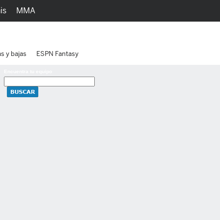
is
MMA
h
Juegos
Ediciones
as y bajas
ESPN Fantasy
Encuentra tu equipo