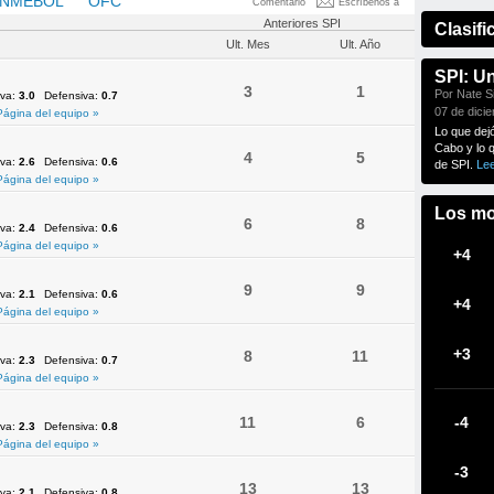
NMEBOL
OFC
UEFA
Comentario
Escríbenos a
Anteriores SPI
Clasifi
Ult. Mes
Ult. Año
SPI: U
3
1
Por Nate Si
iva:
3.0
Defensiva:
0.7
07 de dici
Página del equipo »
Lo que dej
Cabo y lo 
4
5
iva:
2.6
Defensiva:
0.6
de SPI.
Le
Página del equipo »
Los mo
6
8
iva:
2.4
Defensiva:
0.6
Página del equipo »
+4
9
9
iva:
2.1
Defensiva:
0.6
+4
Página del equipo »
+3
8
11
iva:
2.3
Defensiva:
0.7
Página del equipo »
11
6
-4
iva:
2.3
Defensiva:
0.8
Página del equipo »
-3
13
13
iva:
2.1
Defensiva:
0.8