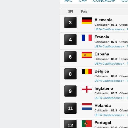
AFC
CAF
CONCACAF
CO
SPI
País
Alemania
3
Calificación:
88.1
Ofens
UEFA Clasificaciones »
Francia
4
Calificación:
87.0
Ofens
UEFA Clasificaciones »
España
6
Calificación:
85.8
Ofens
UEFA Clasificaciones »
Bélgica
8
Calificación:
84.0
Ofens
UEFA Clasificaciones »
Inglaterra
9
Calificación:
83.7
Ofens
UEFA Clasificaciones »
Holanda
11
Calificación:
81.9
Ofens
UEFA Clasificaciones »
Portugal
12
Calificación:
80.0
Ofens