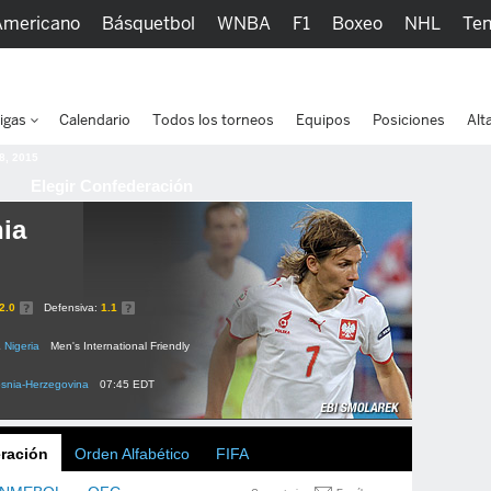
Americano
Básquetbol
WNBA
F1
Boxeo
NHL
Ten
picos
Más Deportes
Watc
igas
Calendario
Todos los torneos
Equipos
Posiciones
Alt
 8, 2015
Elegir Confederación
ia
2.0
Defensiva:
1.1
2
Nigeria
Men's International Friendly
snia-Herzegovina
07:45 EDT
ración
Orden Alfabético
FIFA