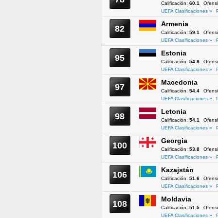
Calificación:
60.1
Ofens
UEFA Clasificaciones »
Armenia
82
Calificación:
59.1
Ofens
UEFA Clasificaciones »
Estonia
95
Calificación:
54.8
Ofens
UEFA Clasificaciones »
Macedonia
97
Calificación:
54.4
Ofens
UEFA Clasificaciones »
Letonia
98
Calificación:
54.1
Ofens
UEFA Clasificaciones »
Georgia
100
Calificación:
53.8
Ofens
UEFA Clasificaciones »
Kazajstán
106
Calificación:
51.6
Ofens
UEFA Clasificaciones »
Moldavia
108
Calificación:
51.5
Ofens
UEFA Clasificaciones »