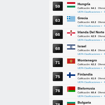
Hungría
59
Calificación:
64.1
Ofens
UEFA Clasificaciones »
Grecia
63
Calificación:
63.2
Ofens
UEFA Clasificaciones »
Irlanda Del Norte
66
Calificación:
62.9
Ofens
UEFA Clasificaciones »
Israel
68
Calificación:
62.4
Ofens
UEFA Clasificaciones »
Montenegro
71
Calificación:
62.2
Ofens
UEFA Clasificaciones »
Finlandia
75
Calificación:
61.0
Ofens
UEFA Clasificaciones »
Bielorrusia
76
Calificación:
60.4
Ofens
UEFA Clasificaciones »
Bulgaria
78