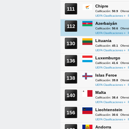
Chipre
111
Calificación:
50.9
Ofens
UEFA Clasificaciones »
Azerbaiyán
112
Calificación:
50.6
Ofens
UEFA Clasificaciones »
Lituania
130
Calificación:
45.1
Ofens
UEFA Clasificaciones »
Luxemburgo
136
Calificación:
41.6
Ofens
UEFA Clasificaciones »
Islas Feroe
138
Calificación:
39.8
Ofens
UEFA Clasificaciones »
Malta
140
Calificación:
38.4
Ofens
UEFA Clasificaciones »
Liechtenstein
156
Calificación:
30.6
Ofens
UEFA Clasificaciones »
Andorra