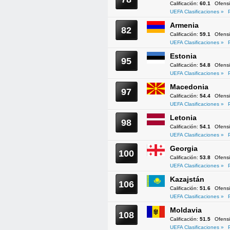
Calificación:
60.1
Ofens
UEFA Clasificaciones »
Armenia
82
Calificación:
59.1
Ofens
UEFA Clasificaciones »
Estonia
95
Calificación:
54.8
Ofens
UEFA Clasificaciones »
Macedonia
97
Calificación:
54.4
Ofens
UEFA Clasificaciones »
Letonia
98
Calificación:
54.1
Ofens
UEFA Clasificaciones »
Georgia
100
Calificación:
53.8
Ofens
UEFA Clasificaciones »
Kazajstán
106
Calificación:
51.6
Ofens
UEFA Clasificaciones »
Moldavia
108
Calificación:
51.5
Ofens
UEFA Clasificaciones »