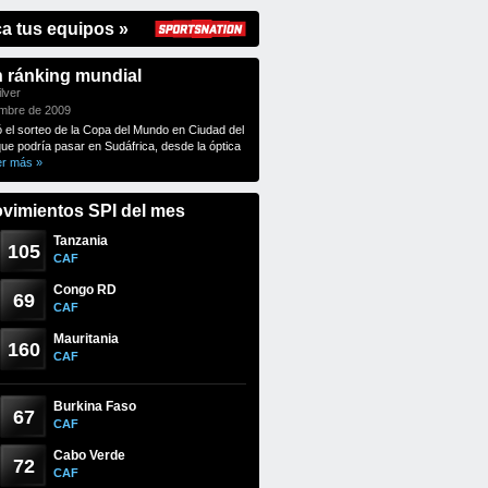
ca tus equipos »
n ránking mundial
lver
embre de 2009
ó el sorteo de la Copa del Mundo en Ciudad del
que podría pasar en Sudáfrica, desde la óptica
er más »
vimientos SPI del mes
Tanzania
105
CAF
Congo RD
69
CAF
Mauritania
160
CAF
Burkina Faso
67
CAF
Cabo Verde
72
CAF