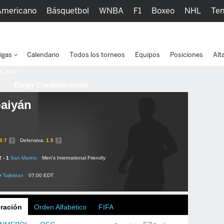
Americano
Básquetbol
WNBA
F1
Boxeo
NHL
Ten
picos
Más Deportes
Watc
igas
Calendario
Todos los torneos
Equipos
Posiciones
Alt
 8, 2015
Elegir Confederación
aiyán
0.7
Defensiva:
1.5
2 - 1
San Marino
Men's International Friendly
v
Tajikistan
07:00 EDT
ración
Orden Alfabético
FIFA