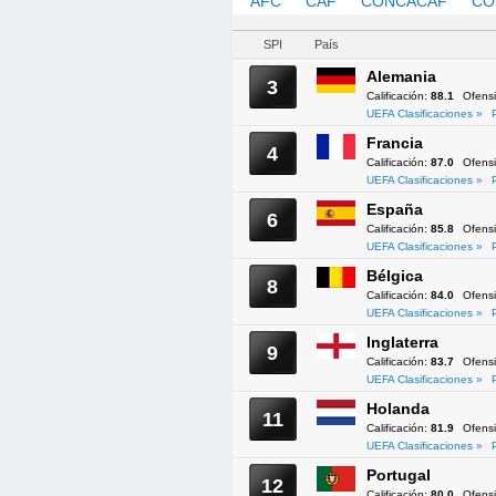
AFC
CAF
CONCACAF
CO
SPI
País
Alemania
3
Calificación:
88.1
Ofens
UEFA Clasificaciones »
Francia
4
Calificación:
87.0
Ofens
UEFA Clasificaciones »
España
6
Calificación:
85.8
Ofens
UEFA Clasificaciones »
Bélgica
8
Calificación:
84.0
Ofens
UEFA Clasificaciones »
Inglaterra
9
Calificación:
83.7
Ofens
UEFA Clasificaciones »
Holanda
11
Calificación:
81.9
Ofens
UEFA Clasificaciones »
Portugal
12
Calificación:
80.0
Ofens