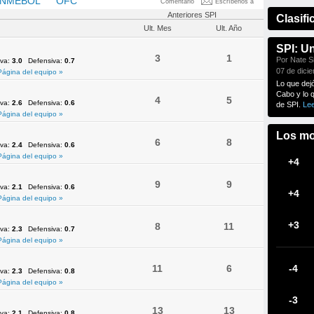
NMEBOL
OFC
UEFA
Comentario
Escríbenos a
Anteriores SPI
Clasifi
Ult. Mes
Ult. Año
SPI: U
3
1
Por Nate Si
iva:
3.0
Defensiva:
0.7
07 de dici
Página del equipo »
Lo que dej
Cabo y lo 
4
5
iva:
2.6
Defensiva:
0.6
de SPI.
Le
Página del equipo »
Los mo
6
8
iva:
2.4
Defensiva:
0.6
Página del equipo »
+4
9
9
iva:
2.1
Defensiva:
0.6
+4
Página del equipo »
+3
8
11
iva:
2.3
Defensiva:
0.7
Página del equipo »
11
6
-4
iva:
2.3
Defensiva:
0.8
Página del equipo »
-3
13
13
iva:
2.1
Defensiva:
0.8