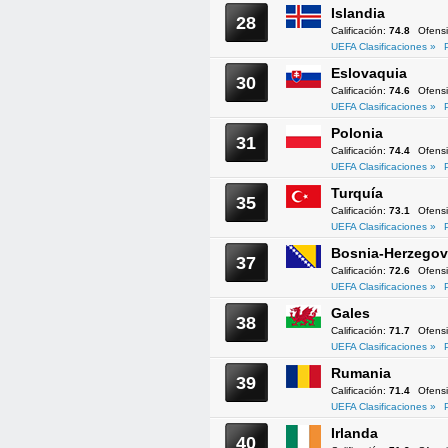
Islandia
28
Calificación:
74.8
Ofens
UEFA Clasificaciones »
Eslovaquia
30
Calificación:
74.6
Ofens
UEFA Clasificaciones »
Polonia
31
Calificación:
74.4
Ofens
UEFA Clasificaciones »
Turquía
35
Calificación:
73.1
Ofens
UEFA Clasificaciones »
Bosnia-Herzegov
37
Calificación:
72.6
Ofens
UEFA Clasificaciones »
Gales
38
Calificación:
71.7
Ofens
UEFA Clasificaciones »
Rumania
39
Calificación:
71.4
Ofens
UEFA Clasificaciones »
Irlanda
40