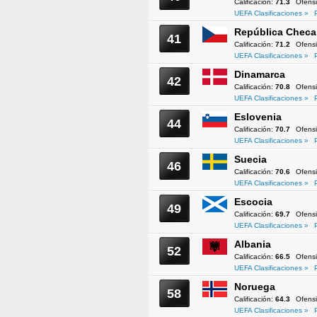
Calificación:
71.3
Ofens
UEFA Clasificaciones »
República Checa
41
Calificación:
71.2
Ofens
UEFA Clasificaciones »
Dinamarca
42
Calificación:
70.8
Ofens
UEFA Clasificaciones »
Eslovenia
44
Calificación:
70.7
Ofens
UEFA Clasificaciones »
Suecia
46
Calificación:
70.6
Ofens
UEFA Clasificaciones »
Escocia
49
Calificación:
69.7
Ofens
UEFA Clasificaciones »
Albania
52
Calificación:
66.5
Ofens
UEFA Clasificaciones »
Noruega
58
Calificación:
64.3
Ofens
UEFA Clasificaciones »