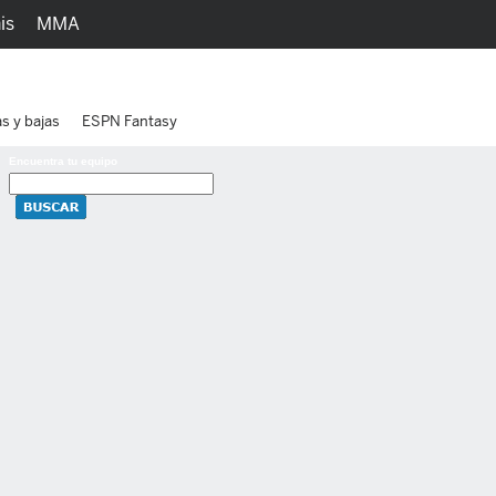
is
MMA
h
Juegos
Ediciones
as y bajas
ESPN Fantasy
Encuentra tu equipo