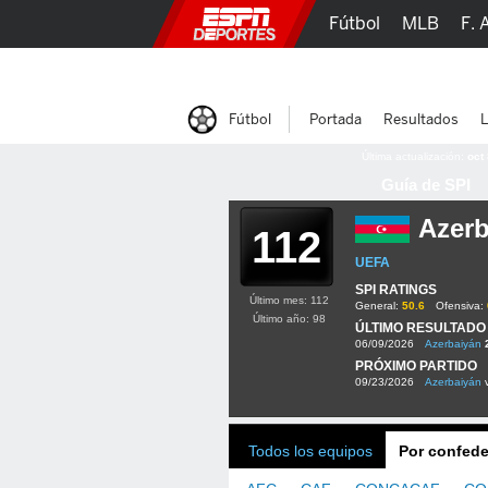
Fútbol
MLB
F. 
Lucha Libre
Olím
Fútbol
Portada
Resultados
L
Última actualización:
oct
Guía de SPI
Azerb
112
UEFA
SPI RATINGS
Último mes: 112
General:
50.6
Ofensiva:
Último año: 98
ÚLTIMO RESULTADO
06/09/2026
Azerbaiyán
PRÓXIMO PARTIDO
09/23/2026
Azerbaiyán
Todos los equipos
Por confede