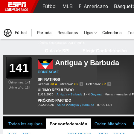
Fútbol
MLB
F. Americano
Básquet
Lucha Libre
Olímpicos
Más Deportes
Fútbol
Portada
Resultados
Ligas
Calendario
Tod
Última actualización:
oct 8, 2015
Guía de SPI
Elegir Confederación
Antigua y Barbuda
141
CONCACAF
SPI RATINGS
Último mes: 141
General:
38.4
Ofensiva:
0.6
Defensiva:
2.2
Último año: 134
ÚLTIMO RESULTADO
11/18/2025
Antigua y Barbuda
1 - 4
Guyana
Men's International F
PRÓXIMO PARTIDO
09/23/2026
Aruba
v
Antigua y Barbuda
07:00 EDT
Todos los equipos
Por confederación
Orden Alfabético