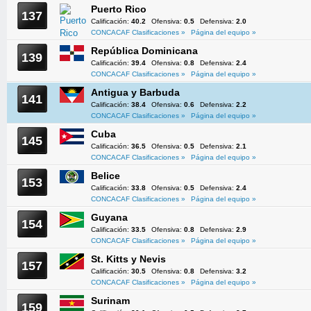
Puerto Rico
137
Calificación:
40.2
Ofensiva:
0.5
Defensiva:
2.0
CONCACAF Clasificaciones »
Página del equipo »
República Dominicana
139
Calificación:
39.4
Ofensiva:
0.8
Defensiva:
2.4
CONCACAF Clasificaciones »
Página del equipo »
Antigua y Barbuda
141
Calificación:
38.4
Ofensiva:
0.6
Defensiva:
2.2
CONCACAF Clasificaciones »
Página del equipo »
Cuba
145
Calificación:
36.5
Ofensiva:
0.5
Defensiva:
2.1
CONCACAF Clasificaciones »
Página del equipo »
Belice
153
Calificación:
33.8
Ofensiva:
0.5
Defensiva:
2.4
CONCACAF Clasificaciones »
Página del equipo »
Guyana
154
Calificación:
33.5
Ofensiva:
0.8
Defensiva:
2.9
CONCACAF Clasificaciones »
Página del equipo »
St. Kitts y Nevis
157
Calificación:
30.5
Ofensiva:
0.8
Defensiva:
3.2
CONCACAF Clasificaciones »
Página del equipo »
Surinam
159