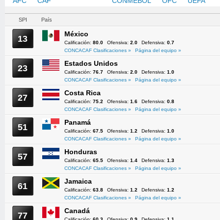
AFC
CAF
CONCACAF
CONMEBOL
OFC
UEFA
SPI
País
México
13
Calificación:
80.0
Ofensiva:
2.0
Defensiva:
0.7
CONCACAF Clasificaciones »
Página del equipo »
Estados Unidos
23
Calificación:
76.7
Ofensiva:
2.0
Defensiva:
1.0
CONCACAF Clasificaciones »
Página del equipo »
Costa Rica
27
Calificación:
75.2
Ofensiva:
1.6
Defensiva:
0.8
CONCACAF Clasificaciones »
Página del equipo »
Panamá
51
Calificación:
67.5
Ofensiva:
1.2
Defensiva:
1.0
CONCACAF Clasificaciones »
Página del equipo »
Honduras
57
Calificación:
65.5
Ofensiva:
1.4
Defensiva:
1.3
CONCACAF Clasificaciones »
Página del equipo »
Jamaica
61
Calificación:
63.8
Ofensiva:
1.2
Defensiva:
1.2
CONCACAF Clasificaciones »
Página del equipo »
Canadá
77
Calificación:
60.3
Ofensiva:
0.9
Defensiva:
1.1