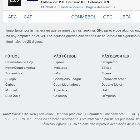
Calificación:
2.0
Ofensiva:
0.0
Defensiva:
6.9
CONCACAF Clasificaciones »
Página del equipo »
AFC
CAF
CONCACAF
CONMEBOL
OFC
UEFA
Importante: por la manera en que se muestran los rankings SPI, parece que algunos eq
no hay empates en el SPI. Los equipos quedan clasificados de acuerdo a un algoritmo 
decimales de 20 dígitos.
FÚTBOL
MÁS FÚTBOL
MÁS DEPORTES
Resultados de Hoy
España
Básquetbol
Norte/Centroamérica
Inglaterra
Béisbol
Sudamérica
Italia
Boxeo
Europa
Champions League
Fútbol Americano
Clubes
Copa Libertadores
Deporte Motor
Mundial
Argentina
Golf
Euro 2016
Colombia
Olímpicos
Contactar a:
Sitio Web
|
Televisión
|
Reportar problema
|
Publicidad:
Latinoamérica
|
EE.UU.
|
© 2023 ESPN, Inc. Todos los derechos reservados. Este material no puede ser publicado, trans
términos legales
. El uso de este sitio implica la aceptación de la
Pol