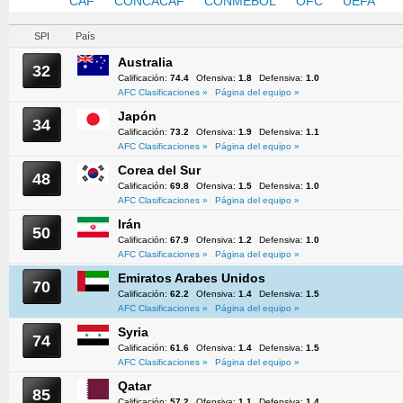
AFC
CAF
CONCACAF
CONMEBOL
OFC
UEFA
SPI
País
Australia
32
Calificación:
74.4
Ofensiva:
1.8
Defensiva:
1.0
AFC Clasificaciones »
Página del equipo »
Japón
34
Calificación:
73.2
Ofensiva:
1.9
Defensiva:
1.1
AFC Clasificaciones »
Página del equipo »
Corea del Sur
48
Calificación:
69.8
Ofensiva:
1.5
Defensiva:
1.0
AFC Clasificaciones »
Página del equipo »
Irán
50
Calificación:
67.9
Ofensiva:
1.2
Defensiva:
1.0
AFC Clasificaciones »
Página del equipo »
Emiratos Arabes Unidos
70
Calificación:
62.2
Ofensiva:
1.4
Defensiva:
1.5
AFC Clasificaciones »
Página del equipo »
Syria
74
Calificación:
61.6
Ofensiva:
1.4
Defensiva:
1.5
AFC Clasificaciones »
Página del equipo »
Qatar
85
Calificación:
57.2
Ofensiva:
1.1
Defensiva:
1.4