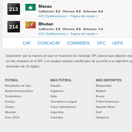
Macau
213
Calificación:
3.2
Ofensiva:
0.0
Defensiva:
6.4
AFC Clasificaciones »
Página del equipo »
Bhutan
214
Calificación:
2.5
Ofensiva:
0.0
Defensiva:
7.4
AFC Clasificaciones »
Página del equipo »
AFC
CAF
CONCACAF
CONMEBOL
OFC
UEFA
Importante: por la manera en que se muestran los rankings SPI, parece que algunos eq
no hay empates en el SPI. Los equipos quedan clasificados de acuerdo a un algoritmo 
decimales de 20 dígitos.
FÚTBOL
MÁS FÚTBOL
MÁS DEPORTES
Resultados de Hoy
España
Básquetbol
Norte/Centroamérica
Inglaterra
Béisbol
Sudamérica
Italia
Boxeo
Europa
Champions League
Fútbol Americano
Clubes
Copa Libertadores
Deporte Motor
Mundial
Argentina
Golf
Euro 2016
Colombia
Olímpicos