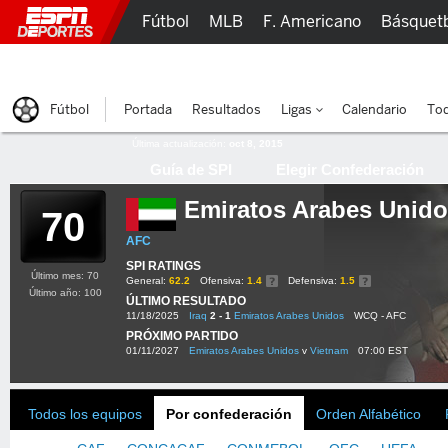
Fútbol
MLB
F. Americano
Básquet
Lucha Libre
Olímpicos
Más Deportes
Fútbol
Portada
Resultados
Ligas
Calendario
Tod
Última actualización:
oct 8, 2015
Guía de SPI
Elegir Confederación
Emiratos Arabes Unid
70
AFC
SPI RATINGS
Último mes: 70
General:
62.2
Ofensiva:
1.4
Defensiva:
1.5
Último año: 100
ÚLTIMO RESULTADO
11/18/2025
Iraq
2 - 1
Emiratos Arabes Unidos
WCQ - AFC
PRÓXIMO PARTIDO
01/11/2027
Emiratos Arabes Unidos
v
Vietnam
07:00 EST
Todos los equipos
Por confederación
Orden Alfabético