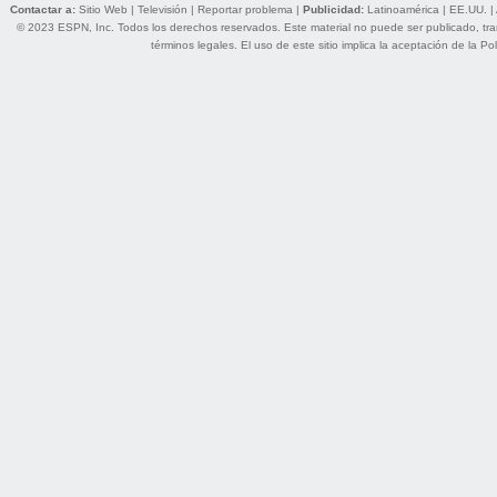
Contactar a:
Sitio Web
|
Televisión
|
Reportar problema
|
Publicidad:
Latinoamérica
|
EE.UU.
|
© 2023 ESPN, Inc. Todos los derechos reservados. Este material no puede ser publicado, trans
términos legales
. El uso de este sitio implica la aceptación de la
Pol