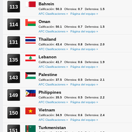
Bahrein
113
Calificación:
50.3
Ofensiva:
0.7
Defensiva:
1.5
AFC Clasificaciones »
Página del equipo »
Oman
114
Calificación:
50.1
Ofensiva:
0.7
Defensiva:
1.5
AFC Clasificaciones »
Página del equipo »
Thailand
131
Calificación:
43.4
Ofensiva:
0.8
Defensiva:
2.0
AFC Clasificaciones »
Página del equipo »
Lebanon
135
Calificación:
41.7
Ofensiva:
0.6
Defensiva:
1.9
AFC Clasificaciones »
Página del equipo »
Palestine
143
Calificación:
37.5
Ofensiva:
0.5
Defensiva:
2.1
AFC Clasificaciones »
Página del equipo »
Philippines
149
Calificación:
35.5
Ofensiva:
0.5
Defensiva:
2.2
AFC Clasificaciones »
Página del equipo »
Vietnam
150
Calificación:
34.9
Ofensiva:
0.6
Defensiva:
2.4
AFC Clasificaciones »
Página del equipo »
Turkmenistan
151