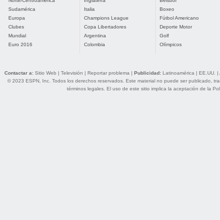
Norte/Centroamérica
Inglaterra
Béisbol
Sudamérica
Italia
Boxeo
Europa
Champions League
Fútbol Americano
Clubes
Copa Libertadores
Deporte Motor
Mundial
Argentina
Golf
Euro 2016
Colombia
Olímpicos
Contactar a:
Sitio Web
|
Televisión
|
Reportar problema
|
Publicidad:
Latinoamérica
|
EE.UU.
|
© 2023 ESPN, Inc. Todos los derechos reservados. Este material no puede ser publicado, trans
términos legales
. El uso de este sitio implica la aceptación de la
Pol