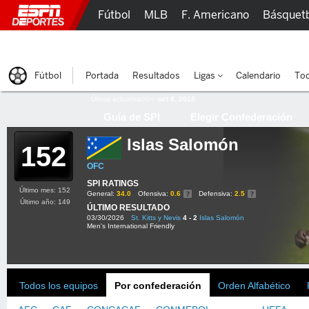
Fútbol
MLB
F. Americano
Básquet
Lucha Libre
Olímpicos
Más Deportes
Fútbol
Portada
Resultados
Ligas
Calendario
Tod
Última actualización:
oct 8, 2015
Guía de SPI
Elegir Confederación
Islas Salomón
152
OFC
SPI RATINGS
Último mes: 152
General:
34.0
Ofensiva:
0.6
Defensiva:
2.5
Último año: 149
ÚLTIMO RESULTADO
03/30/2026
St. Kitts y Nevis
4 - 2
Islas Salomón
Men's International Friendly
Todos los equipos
Por confederación
Orden Alfabético