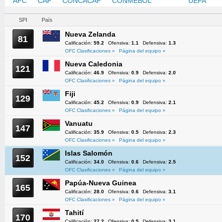
AFC
CAF
CONCACAF
CONMEBOL
OFC
UEFA
SPI
País
Nueva Zelanda
81
Calificación:
59.2
Ofensiva:
1.1
Defensiva:
1.3
OFC Clasificaciones »
Página del equipo »
Nueva Caledonia
121
Calificación:
46.9
Ofensiva:
0.9
Defensiva:
2.0
OFC Clasificaciones »
Página del equipo »
Fiji
129
Calificación:
45.2
Ofensiva:
0.9
Defensiva:
2.1
OFC Clasificaciones »
Página del equipo »
Vanuatu
147
Calificación:
35.9
Ofensiva:
0.5
Defensiva:
2.3
OFC Clasificaciones »
Página del equipo »
Islas Salomón
152
Calificación:
34.0
Ofensiva:
0.6
Defensiva:
2.5
OFC Clasificaciones »
Página del equipo »
Papúa-Nueva Guinea
165
Calificación:
28.0
Ofensiva:
0.6
Defensiva:
3.1
OFC Clasificaciones »
Página del equipo »
Tahití
170
Calificación:
27.2
Ofensiva:
0.5
Defensiva:
3.1