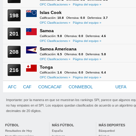
OFC Clasificaciones »
Página del equipo »
Islas Cook
198
Calificación:
10.8
Ofensiva:
0.0
Defensiva:
3.7
OFC Clasificaciones »
Página del equipo »
Samoa
201
Calificación:
9.8
Ofensiva:
0.0
Defensiva:
4.6
OFC Clasificaciones »
Página del equipo »
Samoa Americana
208
Calificación:
6.5
Ofensiva:
0.0
Defensiva:
5.8
OFC Clasificaciones »
Página del equipo »
Tonga
216
Calificación:
1.6
Ofensiva:
0.0
Defensiva:
6.4
OFC Clasificaciones »
Página del equipo »
AFC
CAF
CONCACAF
CONMEBOL
OFC
UEFA
Importante: por la manera en que se muestran los rankings SPI, parece que algunos eq
no hay empates en el SPI. Los equipos quedan clasificados de acuerdo a un algoritmo 
decimales de 20 dígitos.
FÚTBOL
MÁS FÚTBOL
MÁS DEPORTES
Resultados de Hoy
España
Básquetbol