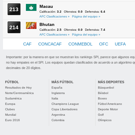
Macau
213
Calificación:
3.2
Ofensiva:
0.0
Defensiva:
6.4
AFC Clasificaciones »
Página del equipo »
Bhutan
214
Calificación:
2.5
Ofensiva:
0.0
Defensiva:
7.4
AFC Clasificaciones »
Página del equipo »
AFC
CAF
CONCACAF
CONMEBOL
OFC
UEFA
Importante: por la manera en que se muestran los rankings SPI, parece que algunos eq
no hay empates en el SPI. Los equipos quedan clasificados de acuerdo a un algoritmo 
decimales de 20 dígitos.
FÚTBOL
MÁS FÚTBOL
MÁS DEPORTES
Resultados de Hoy
España
Básquetbol
Norte/Centroamérica
Inglaterra
Béisbol
Sudamérica
Italia
Boxeo
Europa
Champions League
Fútbol Americano
Clubes
Copa Libertadores
Deporte Motor
Mundial
Argentina
Golf
Euro 2016
Colombia
Olímpicos