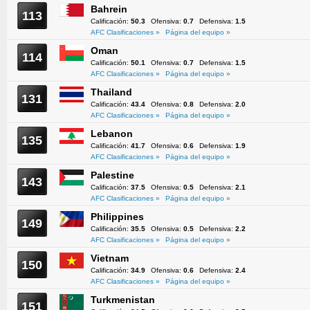
Bahrein
113
Calificación:
50.3
Ofensiva:
0.7
Defensiva:
1.5
AFC Clasificaciones »
Página del equipo »
Oman
114
Calificación:
50.1
Ofensiva:
0.7
Defensiva:
1.5
AFC Clasificaciones »
Página del equipo »
Thailand
131
Calificación:
43.4
Ofensiva:
0.8
Defensiva:
2.0
AFC Clasificaciones »
Página del equipo »
Lebanon
135
Calificación:
41.7
Ofensiva:
0.6
Defensiva:
1.9
AFC Clasificaciones »
Página del equipo »
Palestine
143
Calificación:
37.5
Ofensiva:
0.5
Defensiva:
2.1
AFC Clasificaciones »
Página del equipo »
Philippines
149
Calificación:
35.5
Ofensiva:
0.5
Defensiva:
2.2
AFC Clasificaciones »
Página del equipo »
Vietnam
150
Calificación:
34.9
Ofensiva:
0.6
Defensiva:
2.4
AFC Clasificaciones »
Página del equipo »
Turkmenistan
151