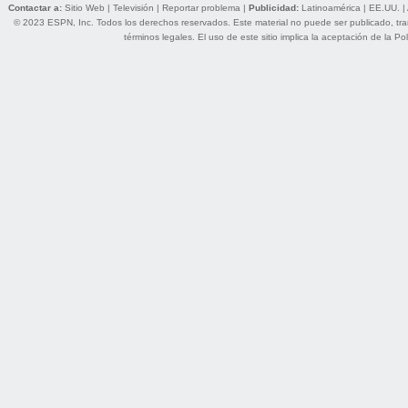
Contactar a:
Sitio Web
|
Televisión
|
Reportar problema
|
Publicidad:
Latinoamérica
|
EE.UU.
|
© 2023 ESPN, Inc. Todos los derechos reservados. Este material no puede ser publicado, trans
términos legales
. El uso de este sitio implica la aceptación de la
Pol