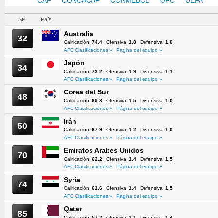
AFC
CAF
CONCACAF
CONMEBOL
OFC
UEFA
SPI
País
Australia
32
Calificación:
74.4
Ofensiva:
1.8
Defensiva:
1.0
AFC Clasificaciones »
Página del equipo »
Japón
34
Calificación:
73.2
Ofensiva:
1.9
Defensiva:
1.1
AFC Clasificaciones »
Página del equipo »
Corea del Sur
48
Calificación:
69.8
Ofensiva:
1.5
Defensiva:
1.0
AFC Clasificaciones »
Página del equipo »
Irán
50
Calificación:
67.9
Ofensiva:
1.2
Defensiva:
1.0
AFC Clasificaciones »
Página del equipo »
Emiratos Arabes Unidos
70
Calificación:
62.2
Ofensiva:
1.4
Defensiva:
1.5
AFC Clasificaciones »
Página del equipo »
Syria
74
Calificación:
61.6
Ofensiva:
1.4
Defensiva:
1.5
AFC Clasificaciones »
Página del equipo »
Qatar
85
Calificación:
57.2
Ofensiva:
1.1
Defensiva:
1.4