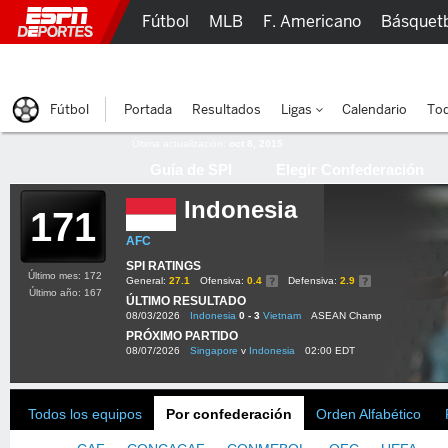
Fútbol
MLB
F. Americano
Básquet
Lucha Libre
Olímpicos
Más Deportes
Fútbol
Portada
Resultados
Ligas
Calendario
Tod
Última actualización:
oct 8, 2015
Guía de SPI
Elegir Confederación
Indonesia
171
AFC
SPI RATINGS
Último mes: 172
General:
27.1
Ofensiva:
0.4
Defensiva:
2.9
Último año: 167
ÚLTIMO RESULTADO
08/03/2026
Indonesia
0 - 3
Vietnam
ASEAN Champ
PRÓXIMO PARTIDO
08/07/2026
Singapore
v
Indonesia
02:00 EDT
Todos los equipos
Por confederación
Orden Alfabético