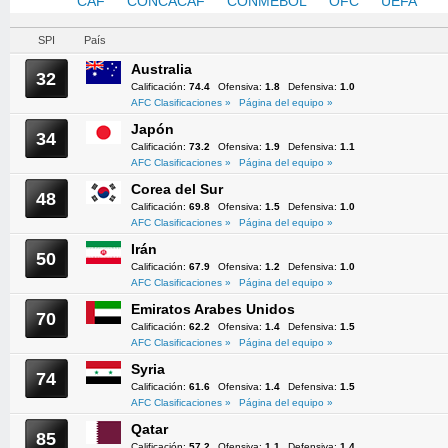
AFC
CAF
CONCACAF
CONMEBOL
OFC
UEFA
SPI
País
Australia
32
Calificación:
74.4
Ofensiva:
1.8
Defensiva:
1.0
AFC Clasificaciones »
Página del equipo »
Japón
34
Calificación:
73.2
Ofensiva:
1.9
Defensiva:
1.1
AFC Clasificaciones »
Página del equipo »
Corea del Sur
48
Calificación:
69.8
Ofensiva:
1.5
Defensiva:
1.0
AFC Clasificaciones »
Página del equipo »
Irán
50
Calificación:
67.9
Ofensiva:
1.2
Defensiva:
1.0
AFC Clasificaciones »
Página del equipo »
Emiratos Arabes Unidos
70
Calificación:
62.2
Ofensiva:
1.4
Defensiva:
1.5
AFC Clasificaciones »
Página del equipo »
Syria
74
Calificación:
61.6
Ofensiva:
1.4
Defensiva:
1.5
AFC Clasificaciones »
Página del equipo »
Qatar
85
Calificación:
57.2
Ofensiva:
1.1
Defensiva:
1.4