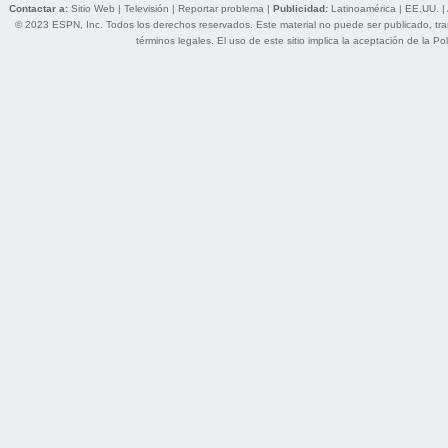
Contactar a:
Sitio Web
|
Televisión
|
Reportar problema
|
Publicidad:
Latinoamérica
|
EE.UU.
|
© 2023 ESPN, Inc. Todos los derechos reservados. Este material no puede ser publicado, trans
términos legales
. El uso de este sitio implica la aceptación de la
Pol