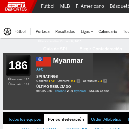
Fútbol
MLB
F. Americano
Básquet
Lucha Libre
Olímpicos
Más Deportes
Fútbol
Portada
Resultados
Ligas
Calendario
Tod
Última actualización:
oct 8, 2015
Guía de SPI
Elegir Confederación
Myanmar
186
AFC
SPI RATINGS
Último mes: 186
General:
17.0
Ofensiva:
0.1
Defensiva:
3.4
Último año: 181
ÚLTIMO RESULTADO
08/08/2026
Thailand
2 - 0
Myanmar
ASEAN Champ
Todos los equipos
Por confederación
Orden Alfabético