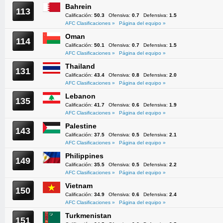
Bahrein
113
Calificación:
50.3
Ofensiva:
0.7
Defensiva:
1.5
AFC Clasificaciones »
Página del equipo »
Oman
114
Calificación:
50.1
Ofensiva:
0.7
Defensiva:
1.5
AFC Clasificaciones »
Página del equipo »
Thailand
131
Calificación:
43.4
Ofensiva:
0.8
Defensiva:
2.0
AFC Clasificaciones »
Página del equipo »
Lebanon
135
Calificación:
41.7
Ofensiva:
0.6
Defensiva:
1.9
AFC Clasificaciones »
Página del equipo »
Palestine
143
Calificación:
37.5
Ofensiva:
0.5
Defensiva:
2.1
AFC Clasificaciones »
Página del equipo »
Philippines
149
Calificación:
35.5
Ofensiva:
0.5
Defensiva:
2.2
AFC Clasificaciones »
Página del equipo »
Vietnam
150
Calificación:
34.9
Ofensiva:
0.6
Defensiva:
2.4
AFC Clasificaciones »
Página del equipo »
Turkmenistan
151