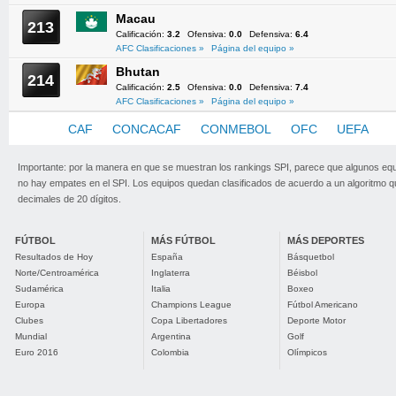
Macau
213
Calificación:
3.2
Ofensiva:
0.0
Defensiva:
6.4
AFC Clasificaciones »
Página del equipo »
Bhutan
214
Calificación:
2.5
Ofensiva:
0.0
Defensiva:
7.4
AFC Clasificaciones »
Página del equipo »
AFC
CAF
CONCACAF
CONMEBOL
OFC
UEFA
Importante: por la manera en que se muestran los rankings SPI, parece que algunos eq
no hay empates en el SPI. Los equipos quedan clasificados de acuerdo a un algoritmo 
decimales de 20 dígitos.
FÚTBOL
MÁS FÚTBOL
MÁS DEPORTES
Resultados de Hoy
España
Básquetbol
Norte/Centroamérica
Inglaterra
Béisbol
Sudamérica
Italia
Boxeo
Europa
Champions League
Fútbol Americano
Clubes
Copa Libertadores
Deporte Motor
Mundial
Argentina
Golf
Euro 2016
Colombia
Olímpicos