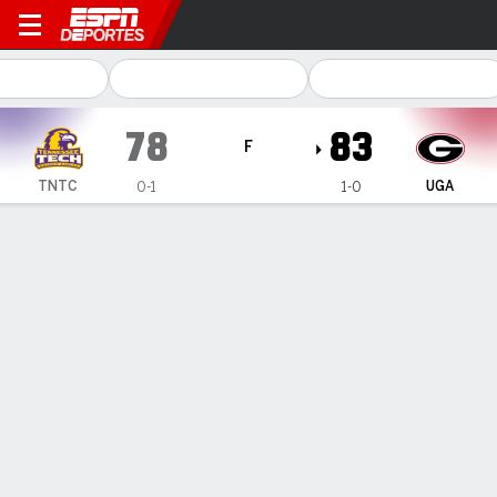
Tennessee Tech Golden Eagl
78
83
F
TNTC
UGA
0-1
1-0
Resumen
Ficha
Estadísticas de Equipo
ESTADÍSTICAS DE EQUIPO
FG
30-61
34-66
FG%
49
52