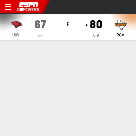
Incarnate Word Cardinals en
67
80
F
UIW
RGV
8-7
6-9
Resumen
Ficha
Estadísticas de Equipo
ESTADÍSTICAS DE EQUIPO
FG
23-66
29-61
FG%
35
48
3PT
7-23
9-32
3PT%
30
28