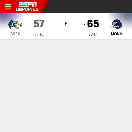
Monmouth Hawks vs Drexel
57
65
F
DREX
MONM
17-16
18-14
Resumen
Ficha
Estadísticas de Equipo
ESTADÍSTICAS DE EQUIPO
FG
20-58
23-50
FG%
34
46
3PT
9-22
5-17
3PT%
41
29