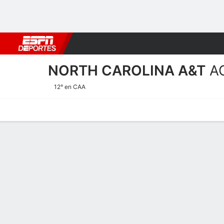
Fútbol
MLB
F. Americano
Básquetbol
WNBA
F1
Boxe
NORTH CAROLINA A&T
A
12° en CAA
Calendario
Estadísticas
Plantilla
Calendario 2026-27
TEMPORADA REGULAR