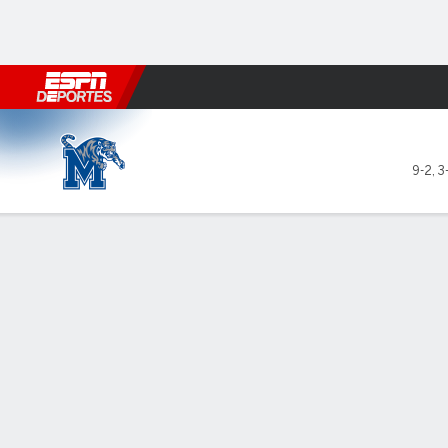
Fútbol
MLB
F. Americano
Básquetbol
WNBA
F1
Boxe
Memphis Tigers en Virginia 
9-2
,
3
Resumen
Ficha
Estadísticas de Equipo
Memphis Tigers
TITULARES
MIN
PTS
FG
3