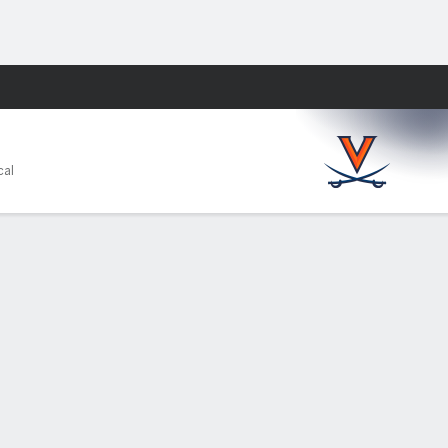
Watch
Juegos
cal
PF