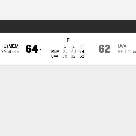
o
NCAAM
Más Deportes
Cavaliers
F
64
62
MEM
UVA
21
1
2
T
MEM
21
43
64
-0 Visitante
6-5
,
5-1 Lo
UVA
30
32
62
PT
TL A-I
REB
AST
PÉR
STL
BLK
OREB
DREB