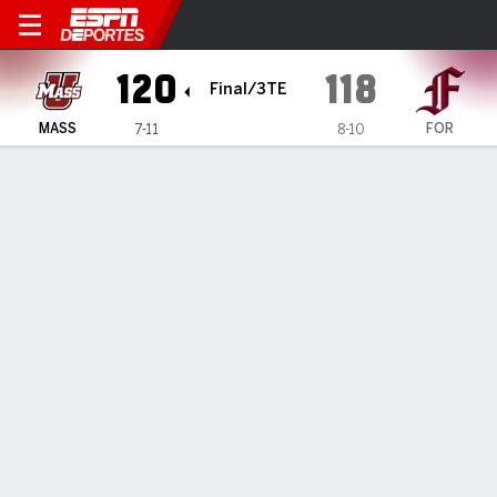
Massachusetts Minutemen 
120
118
Final/3TE
MASS
FOR
7-11
8-10
Resumen
Ficha
Estadísticas de Equipo
Massachusetts Minutemen
Estadísticas
TITULARES
MIN
PTS
FG
3PT
REB
AST
PÉR
PF
M. Abdelgowad
#
25
11
0
0-1
0-0
4
1
1
0
D. Rivera
#
5
48
29
9-17
1-1
12
3
2
2
J. Ndjigue
#
11
18
2
1-1
0-0
1
1
0
5
J. Curry
#
0
30
6
1-8
0-3
3
1
3
5