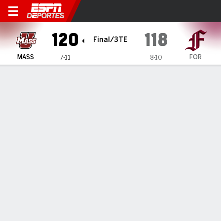
Massachusetts Minutemen 
120
118
Final/3TE
MASS
FOR
7-11
8-10
Resumen
Ficha
Estadísticas de Equipo
ESTADÍSTICAS DE EQUIPO
FG
36-84
30-85
FG%
43
35
3PT
11-27
10-34
3PT%
41
29