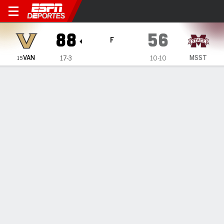
Vanderbilt Commodores en Mi
88
56
F
VAN
MSST
17-3
10-10
15
Resumen
Ficha
Estadísticas de Equipo
Vanderbilt Commodores
Estadísticas
TITULARES
MIN
PTS
FG
3PT
REB
AST
PÉR
PF
AK Okereke
#
10
27
5
2-6
0-2
3
4
1
2
T. Nickel
#
5
28
13
5-10
3-8
1
2
1
0
D. McGlockton
#
99
24
10
3-7
0-3
4
2
1
3
T. Tanner
#
3
33
24
10-17
3-5
5
5
1
1