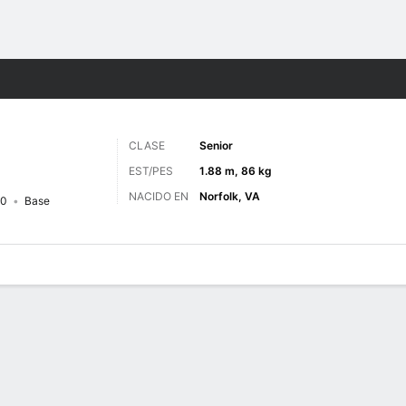
o
NCAAM
Más Deportes
CLASE
Senior
EST/PES
1.88 m, 86 kg
NACIDO EN
Norfolk, VA
10
Base
 de Juegos