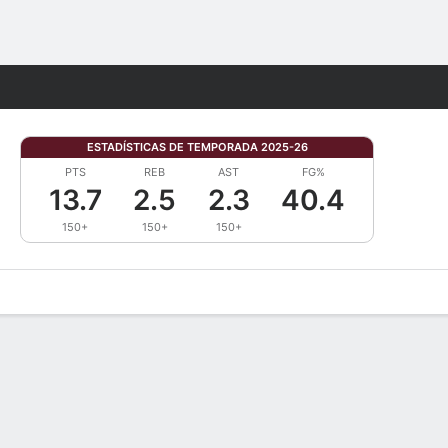
Watch
Juegos
ESTADÍSTICAS DE TEMPORADA 2025-26
PTS
REB
AST
FG%
13.7
2.5
2.3
40.4
150+
150+
150+