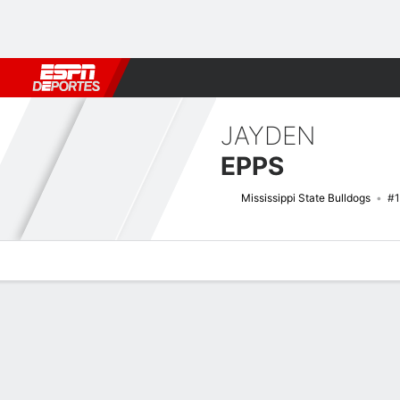
Fútbol
MLB
F. Americano
Básquetbol
WNBA
F1
Boxe
JAYDEN
EPPS
Mississippi State Bulldogs
#
Perfil de Jugador
Noticias
Estadísticas
Bio
Splits
Resumen