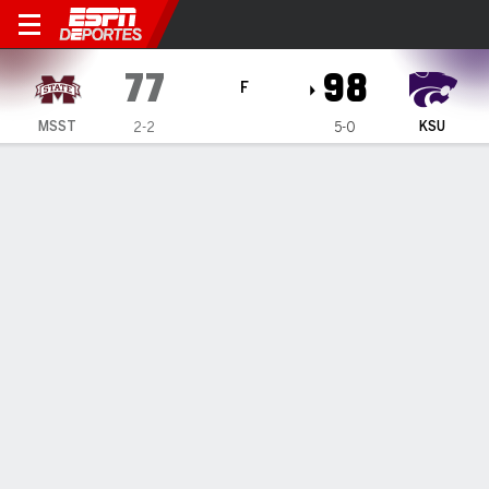
Kansas State Wildcats vs Mis
77
98
F
MSST
KSU
2-2
5-0
Resumen
Ficha
Estadísticas de Equipo
Mississippi State Bulldogs
Estadísticas
TITULARES
MIN
PTS
FG
3PT
REB
AST
PÉR
PF
A. Achor
#
99
24
5
1-5
1-3
9
0
2
0
Q. Ballard
#
15
19
10
5-7
0-0
6
0
1
1
J. McGhee
#
2
30
1
0-5
0-1
0
4
3
2
S. Jones Jr.
#
5
21
4
1-4
0-3
6
2
1
3