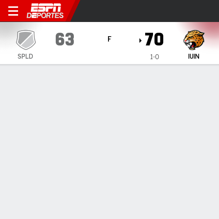
Spalding Pelicans en IU Indi
63
70
F
SPLD
IUIN
1-0
Resumen
Ficha
Estadísticas de Equipo
1
2
T
SPLD
25
38
63
IUIN
33
37
70
LÍDERES DEL JUEGO