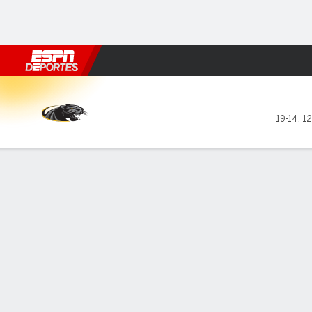
Fútbol
MLB
F. Americano
Básquetbol
WNBA
F1
Boxe
Milwaukee Panthers en Gree
19-14
,
12
Resumen
Ficha
Estadísticas de Equipo
LÍDERES DEL JUEGO