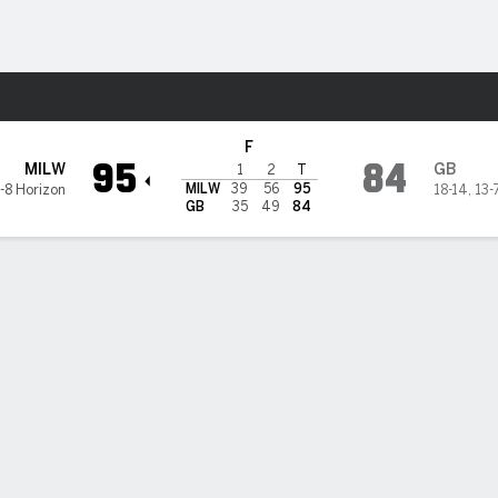
o
NCAAM
Más Deportes
n Bay Phoenix
F
95
84
MILW
GB
1
2
T
MILW
39
56
95
-8 Horizon
18-14
,
13-
GB
35
49
84