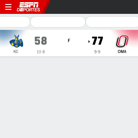
Kansas City Roos en Omaha
58
77
F
KC
OMA
10-8
9-9
Resumen
Ficha
Estadísticas de Equipo
1
2
T
KC
25
33
58
OMA
33
44
77