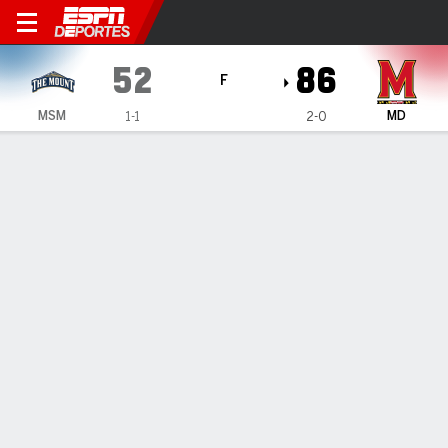
Mount St. Mary's Mountainee
52
86
F
MSM
MD
1-1
2-0
Resumen
Ficha
Estadísticas de Equipo
1
2
T
MSM
26
26
52
MD
58
28
86
LÍDERES DEL JUEGO