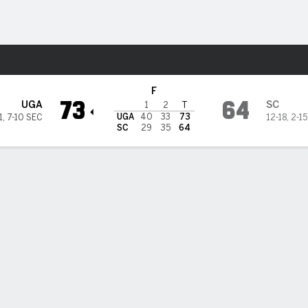
o
NCAAM
Más Deportes
Carolina Gamecocks
F
73
64
UGA
SC
1
2
T
UGA
40
33
73
1
,
7-10 SEC
12-18
,
2-15
SC
29
35
64