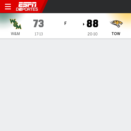
William & Mary Tribe en Tow
73
88
F
W&M
TOW
17-13
20-10
Resumen
Ficha
Estadísticas de Equipo
1
2
T
W&M
44
29
73
TOW
32
56
88
LÍDERES DEL JUEGO