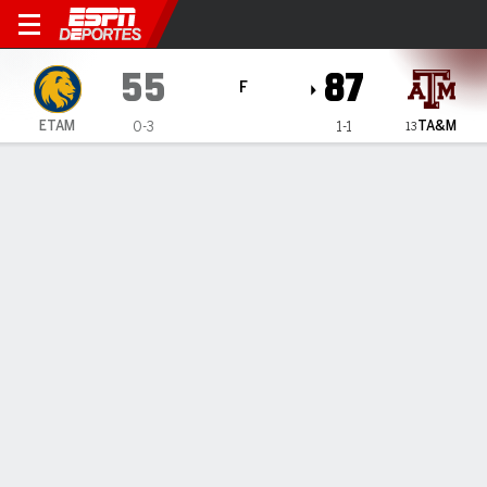
East Texas A&M Lions en Te
55
87
F
TA&M
ETAM
0-3
1-1
13
Resumen
Ficha
Estadísticas de Equipo
1
2
T
ETAM
24
31
55
TA&M
50
37
87
LÍDERES DEL JUEGO