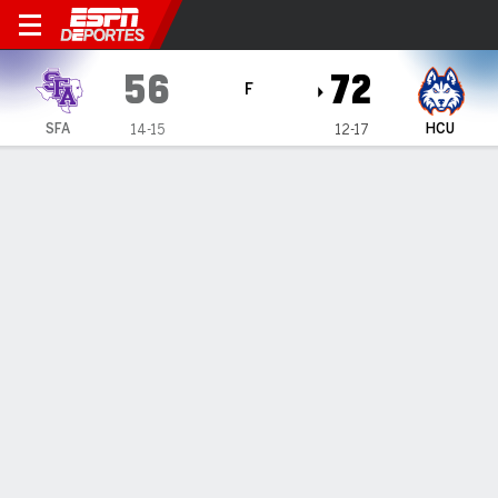
Stephen F. Austin Lumberjac
56
72
F
SFA
HCU
14-15
12-17
Resumen
Ficha
Estadísticas de Equipo
1
2
T
SFA
25
31
56
HCU
28
44
72
LÍDERES DEL JUEGO