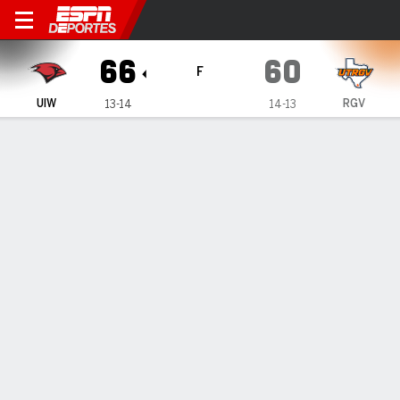
Incarnate Word Cardinals en
66
60
F
UIW
RGV
13-14
14-13
Resumen
Ficha
Estadísticas de Equipo
1
2
T
UIW
31
35
66
RGV
36
24
60
LÍDERES DEL JUEGO