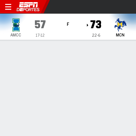
Texas A&M-Corpus Christi 
57
73
F
AMCC
MCN
17-12
22-6
Resumen
Ficha
Estadísticas de Equipo
1
2
T
AMCC
30
27
57
MCN
32
41
73
LÍDERES DEL JUEGO