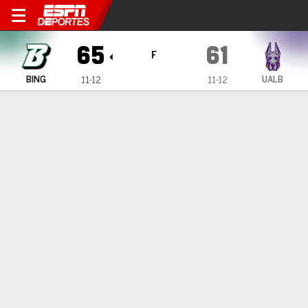
Binghamton Bearcats en UAl
65
61
F
BING
UALB
11-12
11-12
Resumen
Ficha
Estadísticas de Equipo
1
2
T
BING
36
29
65
UALB
26
35
61
LÍDERES DEL JUEGO