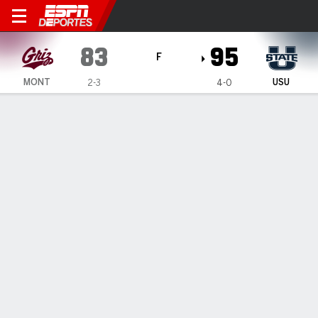
Montana Grizzlies en Utah S
83
95
F
MONT
USU
2-3
4-0
Resumen
Ficha
Estadísticas de Equipo
1
2
T
MONT
35
48
83
USU
49
46
95
LÍDERES DEL JUEGO