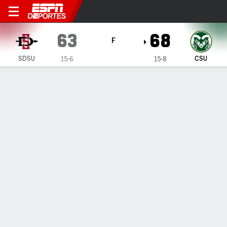
San Diego State Aztecs en 
63
68
F
SDSU
CSU
15-6
15-8
Resumen
Ficha
Estadísticas de Equipo
1
2
T
SDSU
35
28
63
CSU
38
30
68
LÍDERES DEL JUEGO