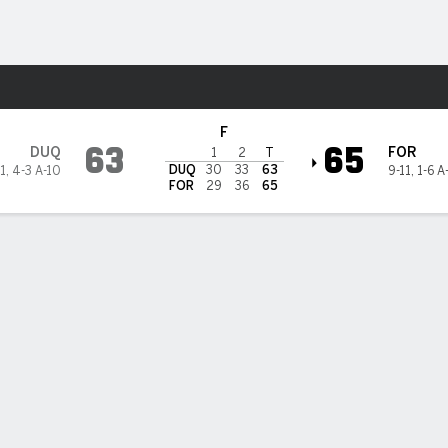
o
NCAAM
Más Deportes
m Rams
F
63
65
DUQ
FOR
1
2
T
DUQ
30
33
63
1
,
4-3 A-10
9-11
,
1-6 A
FOR
29
36
65