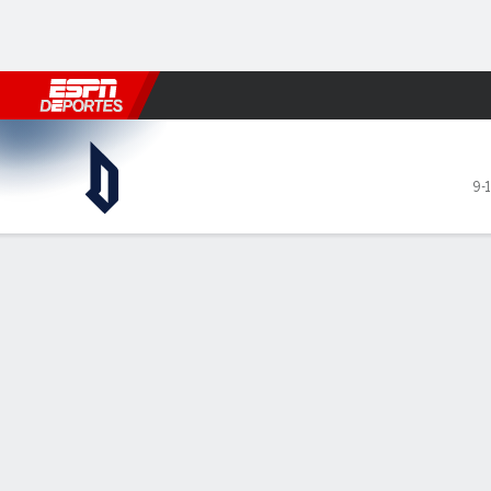
Fútbol
MLB
F. Americano
Básquetbol
WNBA
F1
Boxe
Duquesne Dukes en Fordha
9-1
Resumen
Ficha
Estadísticas de Equipo
LÍDERES DEL JUEGO