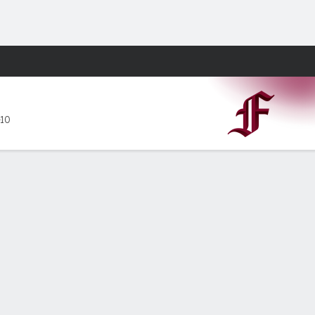
Watch
Juegos
-10