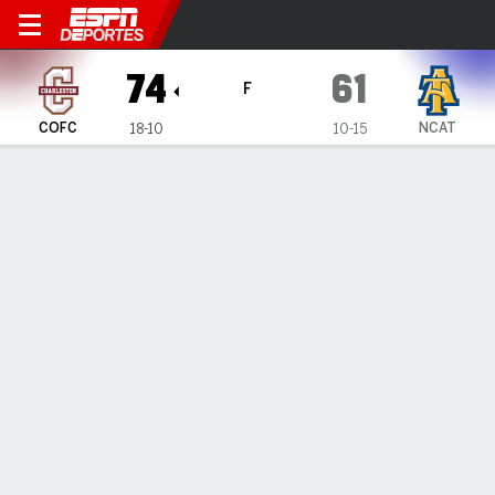
Charleston Cougars en Nort
74
61
F
COFC
NCAT
18-10
10-15
Resumen
Ficha
Estadísticas de Equipo
1
2
T
COFC
41
33
74
NCAT
26
35
61
LÍDERES DEL JUEGO